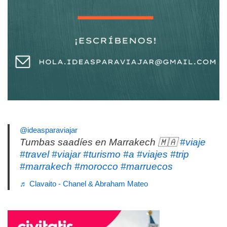
@ideasparaviajar
Tumbas saadíes en Marrakech 🇲🇦
#viaje
#travel
#viajar
#turismo
#a
#viajes
#trip
#marrakech
#morocco
#marruecos
♬ Clavaito - Chanel & Abraham Mateo