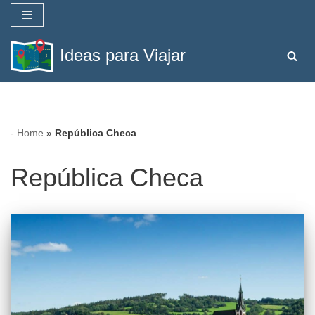
Saltar
Ideas para Viajar
al
contenido
-
Home
»
República Checa
República Checa