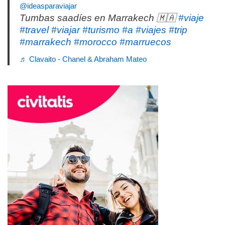
@ideasparaviajar
Tumbas saadíes en Marrakech 🇲🇦
#viaje
#travel
#viajar
#turismo
#a
#viajes
#trip
#marrakech
#morocco
#marruecos
♬ Clavaito - Chanel & Abraham Mateo