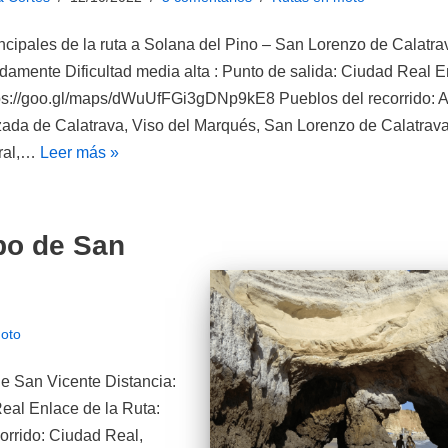
ncipales de la ruta a Solana del Pino – San Lorenzo de Calatr
amente Dificultad media alta : Punto de salida: Ciudad Real E
tps://goo.gl/maps/dWuUfFGi3gDNp9kE8 Pueblos del recorrido: A
ada de Calatrava, Viso del Marqués, San Lorenzo de Calatrava,
ral,…
Leer más »
bo de San
oto
e San Vicente Distancia:
Real Enlace de la Ruta:
rrido: Ciudad Real,