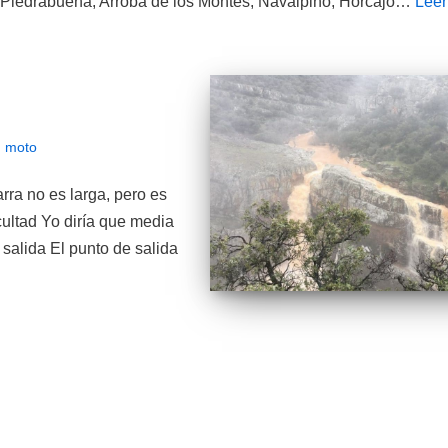
o Piedrabuena, Arroba de los Montes, Navalpino, Horcajo…
Leer
n moto
rra no es larga, pero es
cultad Yo diría que media
e salida El punto de salida