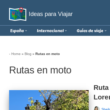
Ideas para Viajar
Saltar
al
contenido
España
Internacional
Guías de viaje
-
Home
»
Blog
»
Rutas en moto
Rutas en moto
Ruta
Lore
Sheil