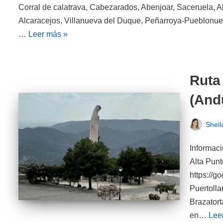
Corral de calatrava, Cabezarados, Abenjoar, Saceruela, 
Alcaracejos, Villanueva del Duque, Peñarroya-Pueblonuev
…
Leer más »
Ruta
(And
Sheil
Informaci
Alta Punt
https://g
Puertolla
Brazatort
en…
Lee