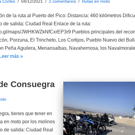
a Cortes
04/12/2021
2 comentarios
Rutas en moto
ón de la ruta al Puerto del Pico: Distancia: 460 kilómetros Dific
o de salida: Ciudad Real Enlace de la ruta:
goo.gl/maps/JWHKWZkNfCxrEP3r9 Pueblos principales del recorr
cón, Porzuna, El Trincheto, Los Cortijos, Pueblo Nuevo del Bul
on Peña Aguilera, Menansalbas, Navahernosa, los Navalmorale
Leer más »
 de Consuegra
oto
egra, tienes que tener en
uta en moto por los molinos
o de salida: Ciudad Real