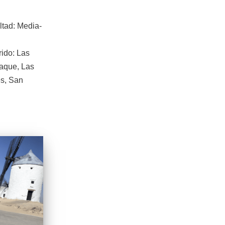
ultad: Media-
ido: Las
laque, Las
s, San