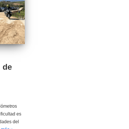
 de
lómetros
ficultad es
udades del