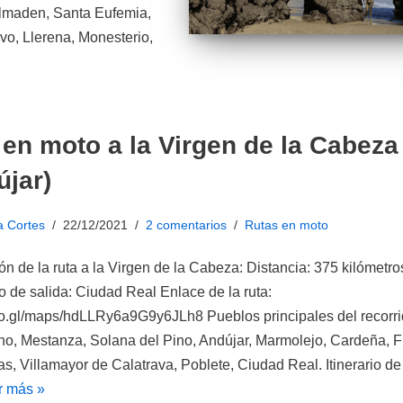
Almaden, Santa Eufemia,
o, Llerena, Monesterio,
 en moto a la Virgen de la Cabeza
újar)
a Cortes
22/12/2021
2 comentarios
Rutas en moto
ón de la ruta a la Virgen de la Cabeza: Distancia: 375 kilómetros
o de salida: Ciudad Real Enlace de la ruta:
oo.gl/maps/hdLLRy6a9G9y6JLh8 Pueblos principales del recorri
no, Mestanza, Solana del Pino, Andújar, Marmolejo, Cardeña, F
as, Villamayor de Calatrava, Poblete, Ciudad Real. Itinerario de 
r más »