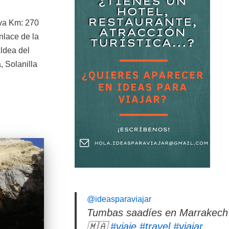
ava Km: 270
nlace de la
ldea del
 Solanilla
@ideasparaviajar
Tumbas saadíes en Marrakech
🇲🇦
#viaje
#travel
#viajar