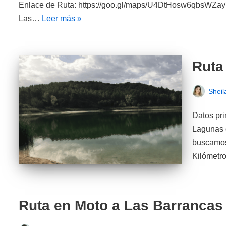
Enlace de Ruta: https://goo.gl/maps/U4DtHosw6qbsWZay7
Las…
Leer más »
Ruta
Sheil
Datos pri
Lagunas d
buscamos 
Kilómetr
Ruta en Moto a Las Barrancas