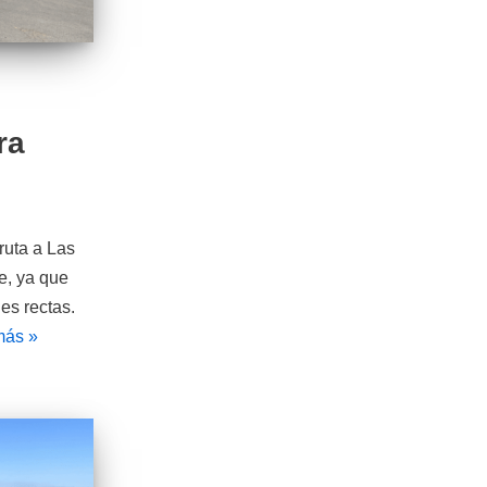
ra
ruta a Las
e, ya que
es rectas.
más »