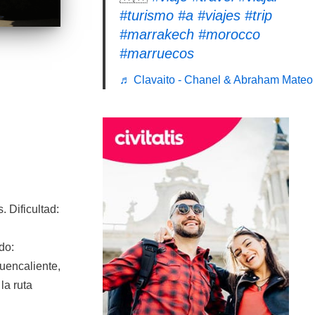
#turismo
#a
#viajes
#trip
#marrakech
#morocco
#marruecos
♬ Clavaito - Chanel & Abraham Mateo
. Dificultad:
do:
uencaliente,
la ruta