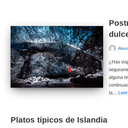
Postr
dulc
Aliso
¿Has viaj
seguramen
alguna re
continuac
la…
Leer
Platos típicos de Islandia