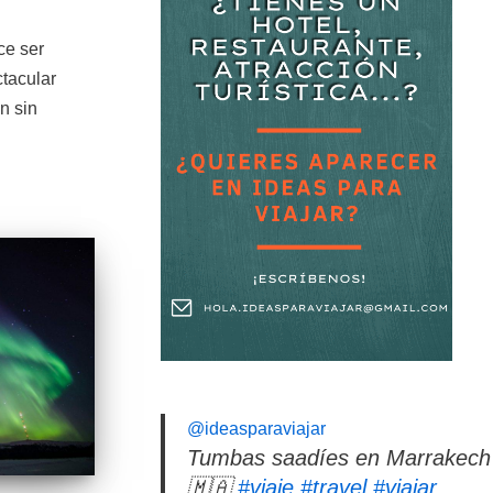
ce ser
ctacular
n sin
@ideasparaviajar
Tumbas saadíes en Marrakech
🇲🇦
#viaje
#travel
#viajar