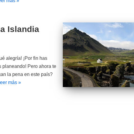
eer más »
 a Islandia
é alegría! ¡Por fin has
es planeando! Pero ahora te
an la pena en este país?
eer más »