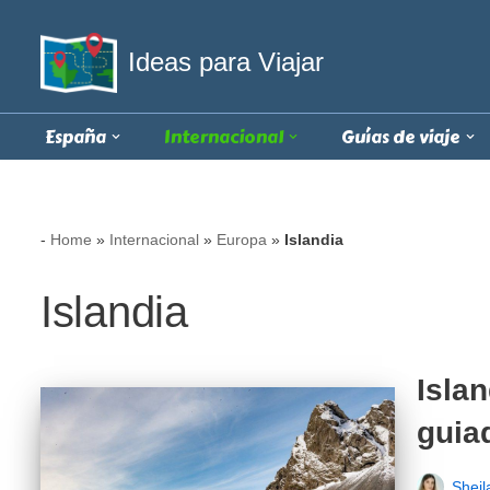
Ideas para Viajar
Saltar
al
contenido
España
Internacional
Guías de viaje
-
Home
»
Internacional
»
Europa
»
Islandia
Islandia
Islan
guia
Sheil