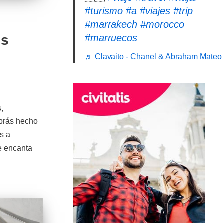
#turismo
#a
#viajes
#trip
#marrakech
#morocco
es
#marruecos
♬ Clavaito - Chanel & Abraham Mateo
,
abrás hecho
s a
te encanta