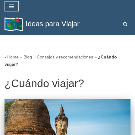
Saltar
Ideas para Viajar
al
contenido
-
Home
»
Blog
»
Consejos y recomendaciones
»
¿Cuándo
viajar?
¿Cuándo viajar?