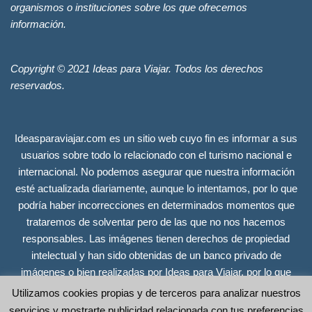
organismos o instituciones sobre los que ofrecemos
información.
Copyright © 2021 Ideas para Viajar. Todos los derechos
reservados.
Ideasparaviajar.com es un sitio web cuyo fin es informar a sus
usuarios sobre todo lo relacionado con el turismo nacional e
internacional. No podemos asegurar que nuestra información
esté actualizada diariamente, aunque lo intentamos, por lo que
podría haber incorrecciones en determinados momentos que
trataremos de solventar pero de las que no nos hacemos
responsables. Las imágenes tienen derechos de propiedad
intelectual y han sido obtenidas de un banco privado de
imágenes o bien realizadas por Ideas para Viajar, por lo que
tienen todos los derechos reservados. Se incluyen únicamente
Utilizamos cookies propias y de terceros para analizar nuestros
a efectos ilustrativos y no guardan relación alguna con las
servicios y mostrarte publicidad relacionada con tus preferencias