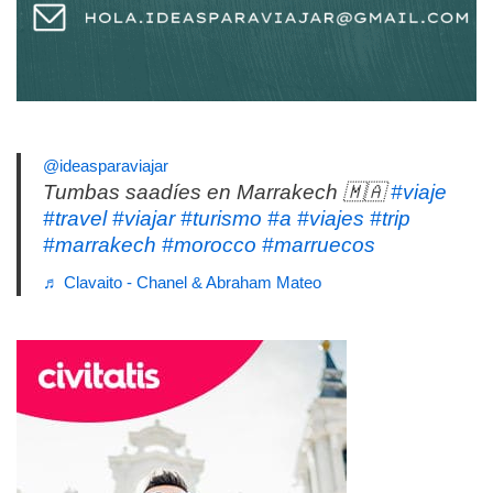
@ideasparaviajar
Tumbas saadíes en Marrakech 🇲🇦
#viaje
#travel
#viajar
#turismo
#a
#viajes
#trip
#marrakech
#morocco
#marruecos
♬ Clavaito - Chanel & Abraham Mateo