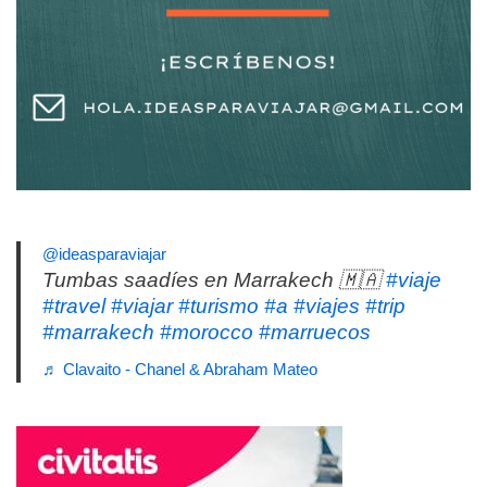
@ideasparaviajar
Tumbas saadíes en Marrakech 🇲🇦
#viaje
#travel
#viajar
#turismo
#a
#viajes
#trip
#marrakech
#morocco
#marruecos
♬ Clavaito - Chanel & Abraham Mateo