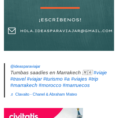
@ideasparaviajar
Tumbas saadíes en Marrakech 🇲🇦
#viaje
#travel
#viajar
#turismo
#a
#viajes
#trip
#marrakech
#morocco
#marruecos
♬ Clavaito - Chanel & Abraham Mateo