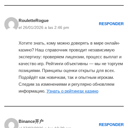
RouletteRogue
RESPONDER
el 26/01/2026 a las 2:46 pm
Хотите знать, кому можно доверять в мире онлайн-
казино? Наш справочник проводит независимую
экспертизу: проверяем лицензии, процесс выплат и
качество игр. Рейтинги объективны — мы не торгуем
позициями. Принципы оценки открыты для всех.
Подойдёт как новичкам, так и опытным игрокам.
Следим за изменениями и регулярно обновляем
информацию.
Узнать о рейтингах казино
Binance开户
RESPONDER