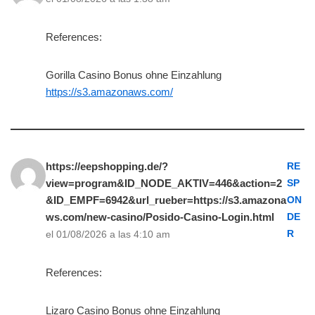
References:
Gorilla Casino Bonus ohne Einzahlung
https://s3.amazonaws.com/
https://eepshopping.de/?
RE
view=program&ID_NODE_AKTIV=446&action=2
SP
&ID_EMPF=6942&url_rueber=https://s3.amazona
ON
ws.com/new-casino/Posido-Casino-Login.html
DE
R
el 01/08/2026 a las 4:10 am
References:
Lizaro Casino Bonus ohne Einzahlung