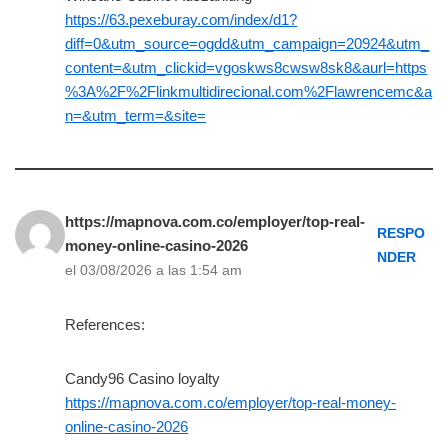
https://63.pexeburay.com/index/d1?
diff=0&utm_source=ogdd&utm_campaign=20924&utm_
content=&utm_clickid=vgoskws8cwsw8sk8&aurl=https
%3A%2F%2Flinkmultidirecional.com%2Flawrencemc&a
n=&utm_term=&site=
https://mapnova.com.co/employer/top-real-
RESPO
money-online-casino-2026
NDER
el 03/08/2026 a las 1:54 am
References:
Candy96 Casino loyalty
https://mapnova.com.co/employer/top-real-money-
online-casino-2026