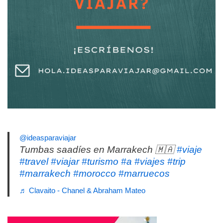
@ideasparaviajar
Tumbas saadíes en Marrakech 🇲🇦
#viaje
#travel
#viajar
#turismo
#a
#viajes
#trip
#marrakech
#morocco
#marruecos
♬ Clavaito - Chanel & Abraham Mateo