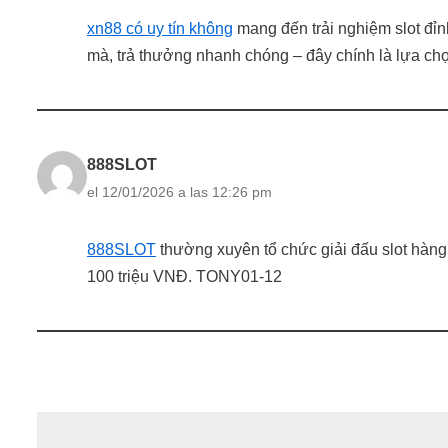
xn88 có uy tín không
mang đến trải nghiệm slot đỉn
mà, trả thưởng nhanh chóng – đây chính là lựa ch
888SLOT
el 12/01/2026 a las 12:26 pm
888SLOT
thường xuyên tổ chức giải đấu slot hàng 
100 triệu VNĐ. TONY01-12