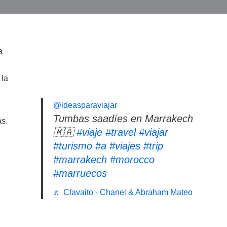
a
 la
@ideasparaviajar
Tumbas saadíes en Marrakech
ás.
🇲🇦
#viaje
#travel
#viajar
#turismo
#a
#viajes
#trip
#marrakech
#morocco
#marruecos
♬ Clavaito - Chanel & Abraham Mateo