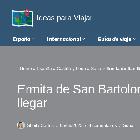
Ideas para Viajar
Saltar
al
contenido
España
Internacional
Guías de viaje
-
Home
»
España
»
Castilla y León
»
Soria
»
Ermita de San B
Ermita de San Bartolo
llegar
Sheila Cortes
05/05/2023
4 comentarios
Soria