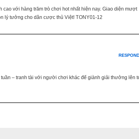
h cao với hàng trăm trò chơi hot nhất hiện nay. Giao diện mượt
ọn lý tưởng cho dân cược thủ Việt! TONY01-12
RESPON
tuần – tranh tài với người chơi khác để giành giải thưởng lên t