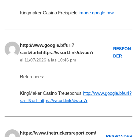
Kingmaker Casino Freispiele
image.google.mw
http://www.google.bf/url?
RESPON
sa=t&url=https://wsurl.link/dwcc7r
DER
el 11/07/2026 a las 10:46 pm
References:
KingMaker Casino Treuebonus
http://www.google.bf/url?
sa=t&url=https://wsurl.link/dwcc7r
https://www.thetruckersreport.com/
RESPONDER