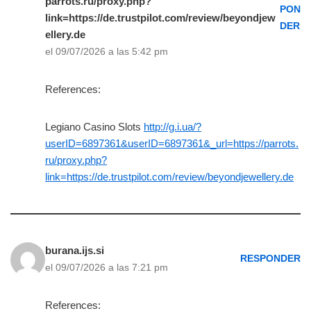
parrots.ru/proxy.php?
PON
link=https://de.trustpilot.com/review/beyondjew
DER
ellery.de
el 09/07/2026 a las 5:42 pm
References:
Legiano Casino Slots
http://g.i.ua/?
userID=6897361&userID=6897361&_url=https://parrots.
ru/proxy.php?
link=https://de.trustpilot.com/review/beyondjewellery.de
burana.ijs.si
RESPONDER
el 09/07/2026 a las 7:21 pm
References: