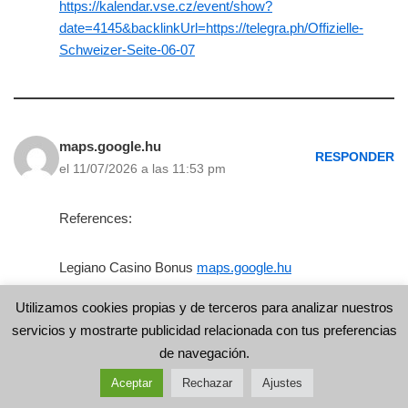
https://kalendar.vse.cz/event/show?
date=4145&backlinkUrl=https://telegra.ph/Offizielle-
Schweizer-Seite-06-07
maps.google.hu
RESPONDER
el 11/07/2026 a las 11:53 pm
References:
Legiano Casino Bonus
maps.google.hu
Utilizamos cookies propias y de terceros para analizar nuestros
servicios y mostrarte publicidad relacionada con tus preferencias
de navegación.
kimberly-club.ru
RESPONDER
Aceptar
Rechazar
Ajustes
el 12/07/2026 a las 12:05 am