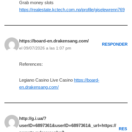
Grab money slots
https://realestate.kctech.com.np/profile/giselewrenn769
https://board-en.drakensang.com/
RESPONDER
el 09/07/2026 a las 1:07 pm
References:
Legiano Casino Live Casino
https://board-
en.drakensang.com/
http://g.i.ua/?
userID=6897361&userID=6897361&_url=https://
RES