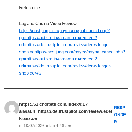
References:
Legiano Casino Video Review
https://postjung.com/paycc/paypal-cancel.php?
go=https://autism.invamama.ru/redirect?
url=https://de.trustpilot.com/review/der-wikinger-
shop.dehttps://postjung.com/paycc/paypal-cancel.php?
go=https://autism.invamama.ru/redirect?
url=https://de.trustpilot.com/review/der-wikinger-
shop.de</a
https://52.cholteth.com/index/d1?
RESP
an&aurl=https://de.trustpilot.com/review/edel
ONDE
kranz.de
R
el 10/07/2026 a las 4:46 am