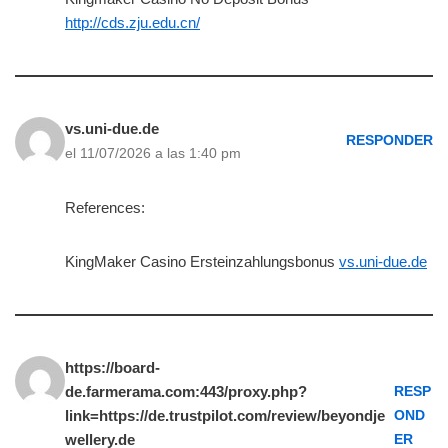
http://cds.zju.edu.cn/
vs.uni-due.de
RESPONDER
el 11/07/2026 a las 1:40 pm
References:
KingMaker Casino Ersteinzahlungsbonus
vs.uni-due.de
https://board-
de.farmerama.com:443/proxy.php?
RESP
link=https://de.trustpilot.com/review/beyondje
OND
wellery.de
ER