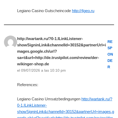
Legiano Casino Gutscheincode
http://4geo.ru
http://wartank.ru/?0-1.ILinkListener-
RE
showSigninLink&channelId=30152&partnerUrl=i
SP
mages.google.ch/url?
ON
sa=t&url=http://de.trustpilot.com/review/der-
DE
wikinger-shop.de
R
el 09/07/2026 a las 10:10 pm
References:
Legiano Casino Umsatzbedingungen
http://wartank.ru/?
0-1.ILinkListener-
showSigninLink&channelId=30152&partnerUrl=images.g
oogle.ch/url?sa=t&url=http://de.trustpilot.com/review/der-