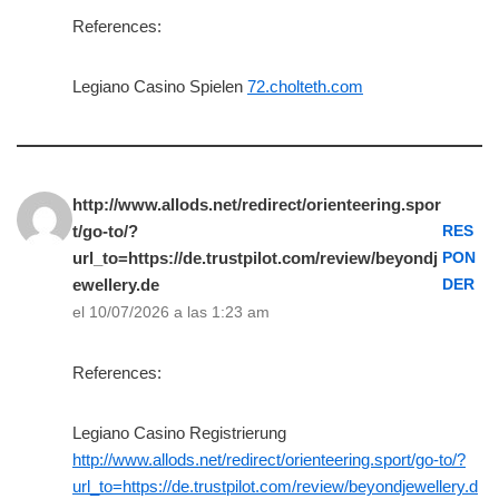
References:
Legiano Casino Spielen
72.cholteth.com
http://www.allods.net/redirect/orienteering.spor
t/go-to/?
RES
url_to=https://de.trustpilot.com/review/beyondj
PON
ewellery.de
DER
el 10/07/2026 a las 1:23 am
References:
Legiano Casino Registrierung
http://www.allods.net/redirect/orienteering.sport/go-to/?
url_to=https://de.trustpilot.com/review/beyondjewellery.d