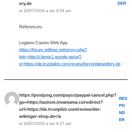
ery.de
DER
el 10/07/2026 a las 3:59 am
References:
Legiano Casino Web App
https://forum.wbfree.net/proxy.php?
link=http://clients1.google.gp/url?
q=https://de.trustpilot.com/review/beyondjewellery.de
https://postjung.com/paycc/paypal-cancel.php?
RES
go=https://autism.invamama.ru/redirect?
PO
url=https://de.trustpilot.com/review/der-
ND
wikinger-shop.de</a
ER
el 10/07/2026 a las 4:27 am