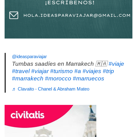
@ideasparaviajar
Tumbas saadíes en Marrakech 🇲🇦
#viaje
#travel
#viajar
#turismo
#a
#viajes
#trip
#marrakech
#morocco
#marruecos
♬ Clavaito - Chanel & Abraham Mateo