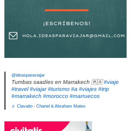
@ideasparaviajar
Tumbas saadíes en Marrakech 🇲🇦
#viaje
#travel
#viajar
#turismo
#a
#viajes
#trip
#marrakech
#morocco
#marruecos
♬ Clavaito - Chanel & Abraham Mateo