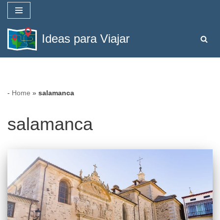
Saltar
Ideas para Viajar
al
contenido
-
Home
»
salamanca
salamanca