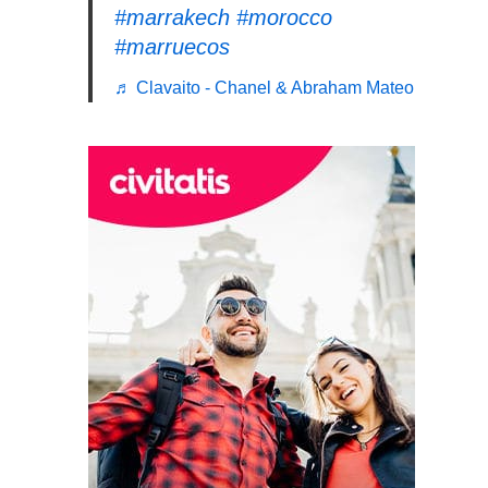
#marrakech
#morocco
#marruecos
♬ Clavaito - Chanel & Abraham Mateo