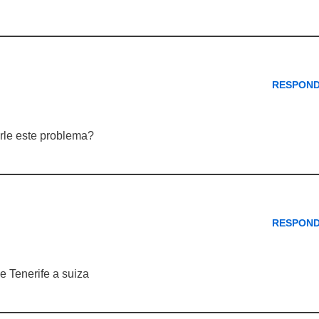
RESPON
rle este problema?
RESPON
e Tenerife a suiza