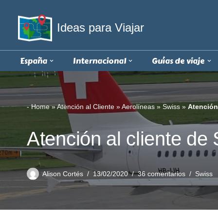
Ideas para Viajar
Saltar
al
contenido
España
Internacional
Guías de viaje
-
Home
»
Atención al Cliente
»
Aerolíneas
»
Swiss
»
Atención
Atención al cliente de
Alison Cortés
13/02/2020
36 comentarios
Swiss