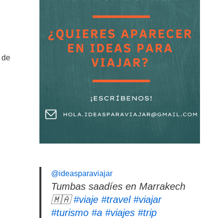
 de
@ideasparaviajar
Tumbas saadíes en Marrakech
🇲🇦
#viaje
#travel
#viajar
#turismo
#a
#viajes
#trip