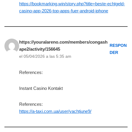
https://bookmarking.win/story.php?title=beste-echtgeld-
casino-app-2026-top-apps-fuer-android-iphone
https://youralareno.com/members/congash
RESPON
ape2/activity/156645
DER
el 05/04/2026 a las 5:35 am
References:
Instant Casino Kontakt
References:
https://a-taxi.com.ua/user/yachtjune9/