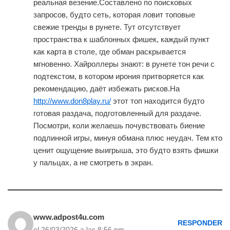
реальная везение.Составлено по поисковых
запросов, будто сеть, которая ловит топовые
свежие тренды в рунете. Тут отсутствует
пространства к шаблонных фишек, каждый пункт
как карта в столе, где обман раскрывается
мгновенно. Хайроллеры знают: в рунете тон речи с
подтекстом, в котором ирония притворяется как
рекомендацию, даёт избежать рисков.На
http://www.don8play.ru/
этот топ находится будто
готовая раздача, подготовленный для раздаче.
Посмотри, коли желаешь почувствовать биение
подлинной игры, минуя обмана плюс неудач. Тем кто
ценит ощущение выигрыша, это будто взять фишки
у пальцах, а не смотреть в экран.
www.adpost4u.com
RESPONDER
el 26/03/2026 a las 8:56 pm