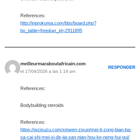
References:
http://inprokorea.com/bbs/board.php?
bo_table=free&wr_id=2911895
meilleurmaraboutafricain.com
RESPONDER
el 17/04/2026 a las 1:14 am
References:
Bodybuilding steroids
References:
https://wzisuzu.com/xinwen-zixun/mei-ti-zong-bian-ba-
sa-cai-shi-mei-xi-de-jia-san-nian-hou-ke-neng-hui-gui/