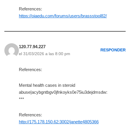
References:
https://oiaedu.com/forums/users/brassstool82/
120.77.94.227
RESPONDER
el 31/03/2026 a las 8:00 pm
References:
Mental health cases in steroid
abuse|acybgntbgv0jfnkoyks0e75iu3dejdmsdw:
***
References:
http://175.178.150.62:3002/janette4805366