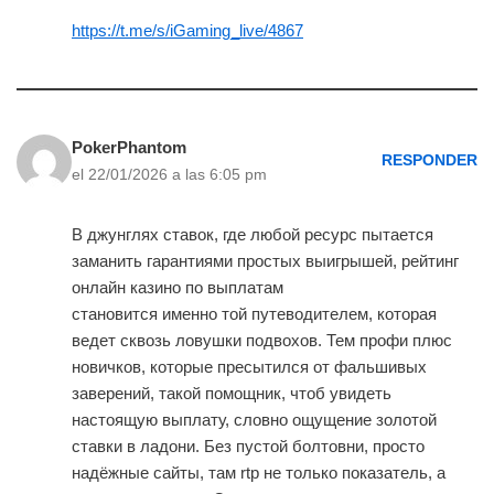
https://t.me/s/iGaming_live/4867
PokerPhantom
RESPONDER
el 22/01/2026 a las 6:05 pm
В джунглях ставок, где любой ресурс пытается
заманить гарантиями простых выигрышей, рейтинг
онлайн казино по выплатам
становится именно той путеводителем, которая
ведет сквозь ловушки подвохов. Тем профи плюс
новичков, которые пресытился от фальшивых
заверений, такой помощник, чтоб увидеть
настоящую выплату, словно ощущение золотой
ставки в ладони. Без пустой болтовни, просто
надёжные сайты, там rtp не только показатель, а