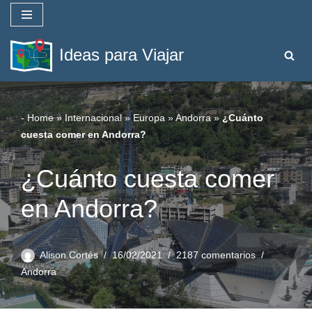
Saltar
Ideas para Viajar
al
contenido
-
Home
»
Internacional
»
Europa
»
Andorra
»
¿Cuánto
cuesta comer en Andorra?
¿Cuánto cuesta comer
en Andorra?
Alison Cortés
16/02/2021
2187 comentarios
Andorra