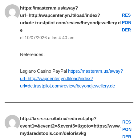
https://masteram.us/away?
url=http://wapcenter.yn.lt/load/index?
RES
url=de.trustpilot.com/review/beyondjewellery.d
PON
e
DER
el 10/07/2026 a las 4:40 am
References:
Legiano Casino PayPal
https://masteram.us/away?
url=http://wapcenter.yn.lt/load/index?
url=de.trustpilot.com/review/beyondjewellery.de
http://krs-sro.ru/bitrix/redirect.php?
RES
event1=&event2=&event3=&goto=https://www.
PON
mydaradstools.com/delorisvkg
DER