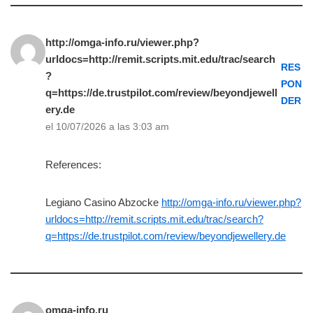
http://omga-info.ru/viewer.php?
urldocs=http://remit.scripts.mit.edu/trac/search
RES
?
PON
q=https://de.trustpilot.com/review/beyondjewell
DER
ery.de
el 10/07/2026 a las 3:03 am
References:
Legiano Casino Abzocke
http://omga-info.ru/viewer.php?
urldocs=http://remit.scripts.mit.edu/trac/search?
q=https://de.trustpilot.com/review/beyondjewellery.de
omga-info.ru