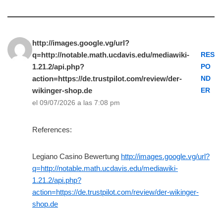
http://images.google.vg/url?
q=http://notable.math.ucdavis.edu/mediawiki-
RES
1.21.2/api.php?
PO
action=https://de.trustpilot.com/review/der-
ND
wikinger-shop.de
ER
el 09/07/2026 a las 7:08 pm
References:
Legiano Casino Bewertung
http://images.google.vg/url?
q=http://notable.math.ucdavis.edu/mediawiki-
1.21.2/api.php?
action=https://de.trustpilot.com/review/der-wikinger-
shop.de