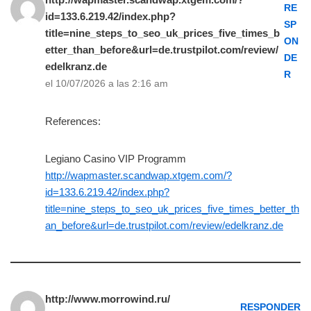
RE
id=133.6.219.42/index.php?
SP
title=nine_steps_to_seo_uk_prices_five_times_b
ON
etter_than_before&url=de.trustpilot.com/review/
DE
edelkranz.de
R
el 10/07/2026 a las 2:16 am
References:
Legiano Casino VIP Programm
http://wapmaster.scandwap.xtgem.com/?
id=133.6.219.42/index.php?
title=nine_steps_to_seo_uk_prices_five_times_better_th
an_before&url=de.trustpilot.com/review/edelkranz.de
http://www.morrowind.ru/
RESPONDER