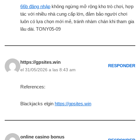
66b đăng nhập
không ngừng mở rộng kho trò chơi, hợp
tác với nhiều nhà cung cấp lớn, đảm bảo người chơi
luôn có lựa chọn mới mẻ, tránh nhàm chán khi tham gia
lâu dài. TONY05-09
https://gpsites.win
RESPONDER
el 31/05/2026 a las 8:43 am
References:
Blackjacks elgin
https://gpsites.win
online casino bonus