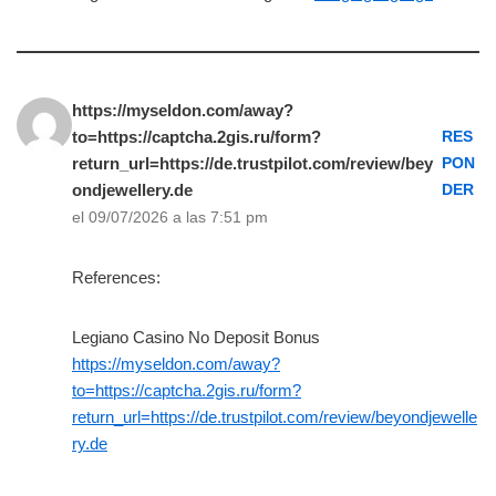
https://myseldon.com/away?
to=https://captcha.2gis.ru/form?
RES
return_url=https://de.trustpilot.com/review/bey
PON
ondjewellery.de
DER
el 09/07/2026 a las 7:51 pm
References:
Legiano Casino No Deposit Bonus
https://myseldon.com/away?
to=https://captcha.2gis.ru/form?
return_url=https://de.trustpilot.com/review/beyondjewelle
ry.de