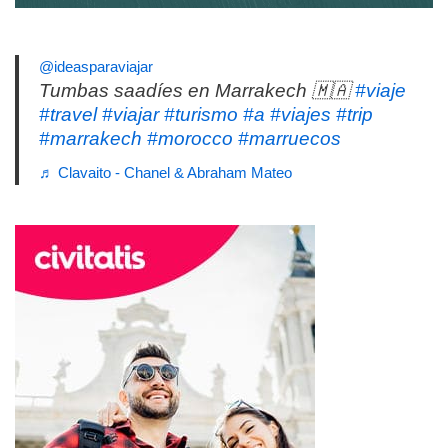
@ideasparaviajar
Tumbas saadíes en Marrakech 🇲🇦
#viaje
#travel
#viajar
#turismo
#a
#viajes
#trip
#marrakech
#morocco
#marruecos
♬ Clavaito - Chanel & Abraham Mateo