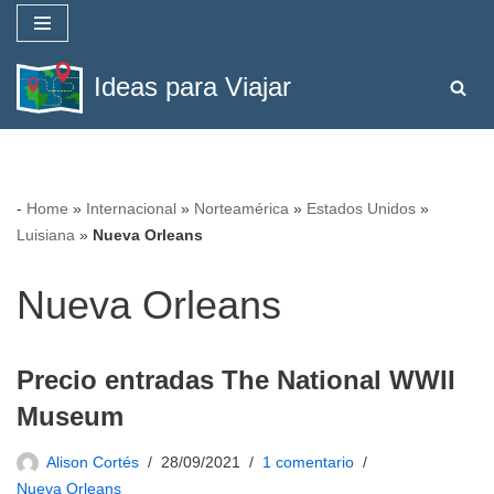
Saltar
Ideas para Viajar
al
contenido
-
Home
»
Internacional
»
Norteamérica
»
Estados Unidos
»
Luisiana
»
Nueva Orleans
Nueva Orleans
Precio entradas The National WWII
Museum
Alison Cortés
28/09/2021
1 comentario
Nueva Orleans