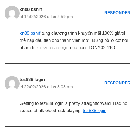
xn88 bshrf
RESPONDER
el 14/02/2026 a las 2:59 pm
xn88 bshrf
tung chương trình khuyến mãi 100% giá trị
thẻ nạp đầu tiên cho thành viên mới. Đừng bỏ lỡ cơ hội
nhân đôi số vốn cá cược của bạn. TONY02-11O
tez888 login
RESPONDER
el 22/02/2026 a las 3:03 am
Getting to tez888 login is pretty straightforward. Had no
issues at all. Good luck playing!
tez888 login