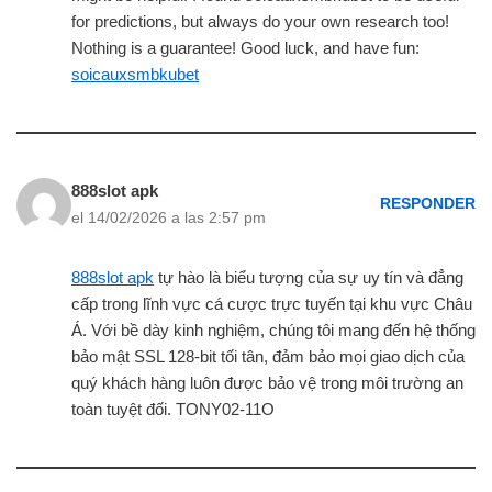
for predictions, but always do your own research too!
Nothing is a guarantee! Good luck, and have fun:
soicauxsmbkubet
888slot apk
RESPONDER
el 14/02/2026 a las 2:57 pm
888slot apk
tự hào là biểu tượng của sự uy tín và đẳng
cấp trong lĩnh vực cá cược trực tuyến tại khu vực Châu
Á. Với bề dày kinh nghiệm, chúng tôi mang đến hệ thống
bảo mật SSL 128-bit tối tân, đảm bảo mọi giao dịch của
quý khách hàng luôn được bảo vệ trong môi trường an
toàn tuyệt đối. TONY02-11O