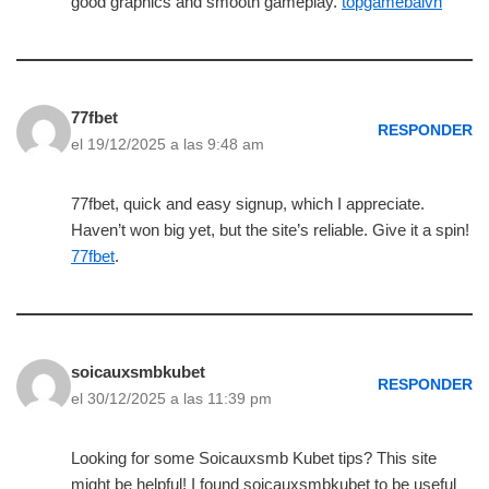
good graphics and smooth gameplay.
topgamebaivn
77fbet
RESPONDER
el 19/12/2025 a las 9:48 am
77fbet, quick and easy signup, which I appreciate.
Haven’t won big yet, but the site’s reliable. Give it a spin!
77fbet
.
soicauxsmbkubet
RESPONDER
el 30/12/2025 a las 11:39 pm
Looking for some Soicauxsmb Kubet tips? This site
might be helpful! I found soicauxsmbkubet to be useful