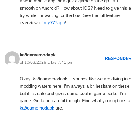
a solid mobile app for a quick game on the go. Is it
smooth on Android? How about iOS? Need to give this a
try while I’m waiting for the bus. See the full feature
overview of
my777app
!
ka9gamemodapk
RESPONDER
el 10/03/2026 a las 7:41 pm
Okay, ka9gamemodapk… sounds like we are diving into
modding waters here. I’m always a bit hesitant on these,
but if it’s safe and gives some cool in-game perks, I’m
game. Gotta be careful though! Find what your options at
ka9gamemodapk
are.