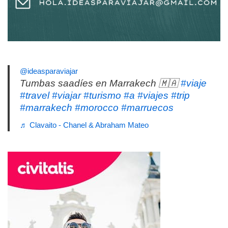
@ideasparaviajar
Tumbas saadíes en Marrakech 🇲🇦
#viaje
#travel
#viajar
#turismo
#a
#viajes
#trip
#marrakech
#morocco
#marruecos
♬ Clavaito - Chanel & Abraham Mateo