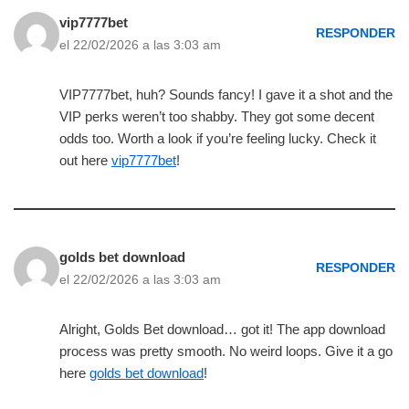
vip7777bet
RESPONDER
el 22/02/2026 a las 3:03 am
VIP7777bet, huh? Sounds fancy! I gave it a shot and the
VIP perks weren’t too shabby. They got some decent
odds too. Worth a look if you’re feeling lucky. Check it
out here
vip7777bet
!
golds bet download
RESPONDER
el 22/02/2026 a las 3:03 am
Alright, Golds Bet download… got it! The app download
process was pretty smooth. No weird loops. Give it a go
here
golds bet download
!