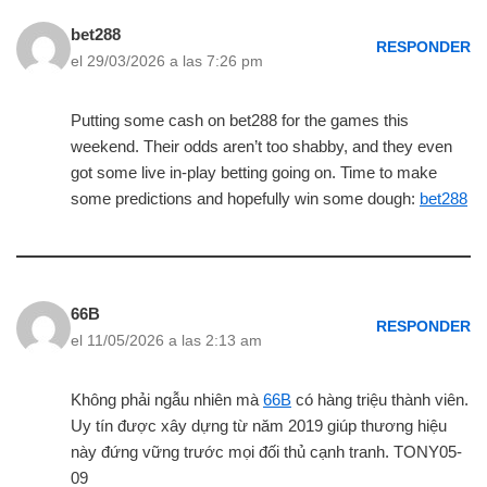
bet288
RESPONDER
el 29/03/2026 a las 7:26 pm
Putting some cash on bet288 for the games this
weekend. Their odds aren’t too shabby, and they even
got some live in-play betting going on. Time to make
some predictions and hopefully win some dough:
bet288
66B
RESPONDER
el 11/05/2026 a las 2:13 am
Không phải ngẫu nhiên mà
66B
có hàng triệu thành viên.
Uy tín được xây dựng từ năm 2019 giúp thương hiệu
này đứng vững trước mọi đối thủ cạnh tranh. TONY05-
09