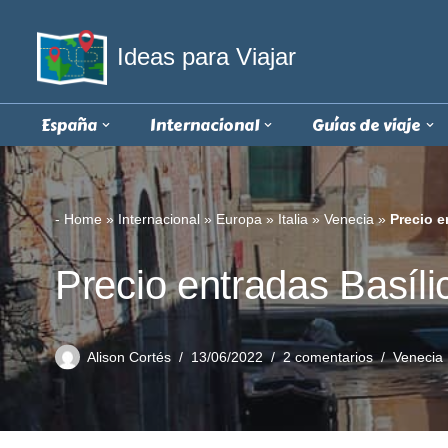
Ideas para Viajar
Saltar
al
contenido
España
Internacional
Guías de viaje
-
Home
»
Internacional
»
Europa
»
Italia
»
Venecia
»
Precio e
Precio entradas Basíli
Alison Cortés
13/06/2022
2 comentarios
Venecia