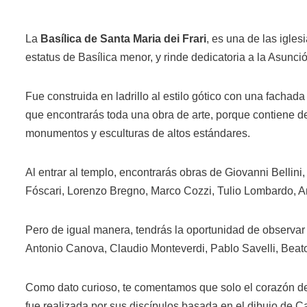
La
Basílica de Santa Maria dei Frari
, es una de las igle
estatus de Basílica menor, y rinde dedicatoria a la Asunci
Fue construida en ladrillo al estilo gótico con una fachad
que encontrarás toda una obra de arte, porque contiene des
monumentos y esculturas de altos estándares.
Al entrar al templo, encontrarás obras de Giovanni Belli
Fóscari, Lorenzo Bregno, Marco Cozzi, Tulio Lombardo, An
Pero de igual manera, tendrás la oportunidad de observar
Antonio Canova, Claudio Monteverdi, Pablo Savelli, Beat
Como dato curioso, te comentamos que solo el corazón de
fue realizada por sus discípulos basada en el dibujo de C