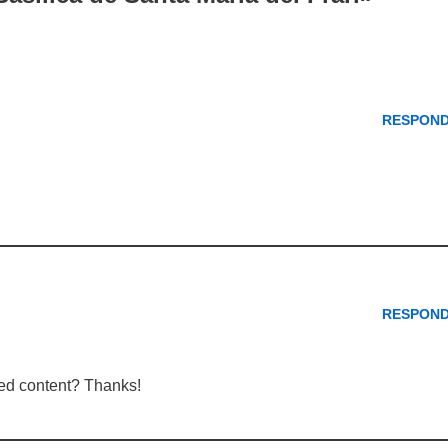
RESPON
RESPON
ated content? Thanks!