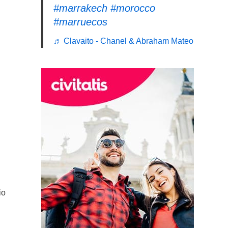
#marrakech
#morocco
#marruecos
♬ Clavaito - Chanel & Abraham Mateo
io