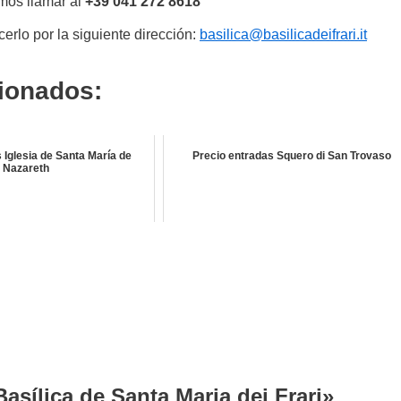
mos llamar al
+39 041 272 8618
erlo por la siguiente dirección:
basilica@basilicadeifrari.it
cionados:
 Iglesia de Santa María de
Precio entradas Squero di San Trovaso
Nazareth
asílica de Santa Maria dei Frari»