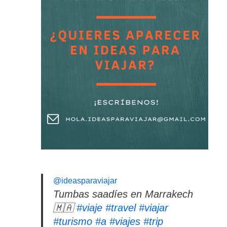
@ideasparaviajar
Tumbas saadíes en Marrakech
🇲🇦
#viaje
#travel
#viajar
#turismo
#a
#viajes
#trip