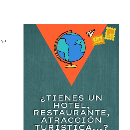
, ya
l