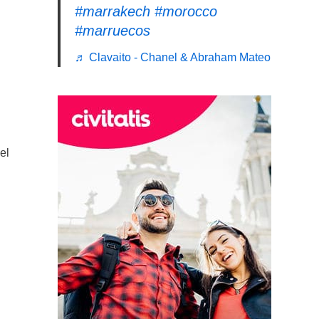
#marrakech
#morocco
#marruecos
♬ Clavaito - Chanel & Abraham Mateo
el