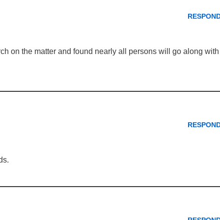
RESPON
ch on the matter and found nearly all persons will go along with
RESPON
ds.
RESPON