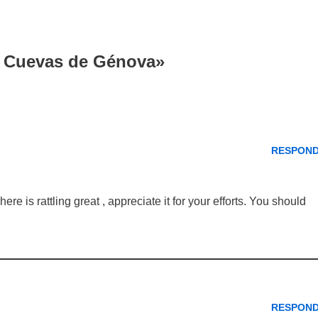
s Cuevas de Génova»
RESPON
re is rattling great , appreciate it for your efforts. You should
RESPON