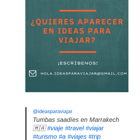
@ideasparaviajar
Tumbas saadíes en Marrakech
🇲🇦
#viaje
#travel
#viajar
#turismo
#a
#viajes
#trip