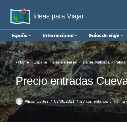
Ideas para Viajar
Saltar
al
contenido
España
Internacional
Guías de viaje
-
Home
»
España
»
Islas Baleares
»
Isla de Mallorca
»
Palma 
Precio entradas Cuev
Alison Cortés
09/08/2021
23 comentarios
Palma 