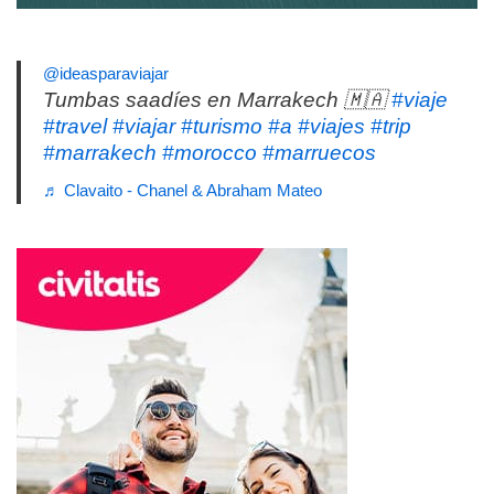
@ideasparaviajar
Tumbas saadíes en Marrakech 🇲🇦
#viaje
#travel
#viajar
#turismo
#a
#viajes
#trip
#marrakech
#morocco
#marruecos
♬ Clavaito - Chanel & Abraham Mateo