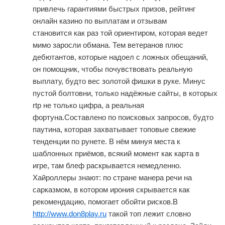
привлечь гарантиями быстрых призов, рейтинг
онлайн казино по выплатам и отзывам
становится как раз той ориентиром, которая ведет
мимо заросли обмана. Тем ветеранов плюс
дебютантов, которые надоел с ложных обещаний,
он помощник, чтобы почувствовать реальную
выплату, будто вес золотой фишки в руке. Минус
пустой болтовни, только надёжные сайты, в которых
rtp не только цифра, а реальная
фортуна.Составлено по поисковых запросов, будто
паутина, которая захватывает топовые свежие
тенденции по рунете. В нём минуя места к
шаблонных приёмов, всякий момент как карта в
игре, там блеф раскрывается немедленно.
Хайроллеры знают: по стране манера речи на
сарказмом, в котором ирония скрывается как
рекомендацию, помогает обойти рисков.В
http://www.don8play.ru
такой топ лежит словно