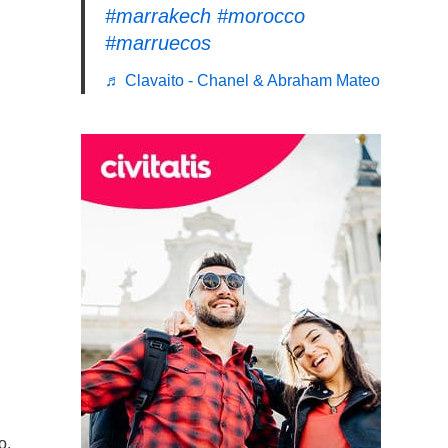
#marrakech
#morocco
#marruecos
♬ Clavaito - Chanel & Abraham Mateo
o,