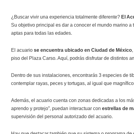
¿Buscar vivir una experiencia totalmente diferente?
El Ac
Su objetivo principal es dar a conocer el mundo marino a 
aptas para todas las edades.
El acuario
se encuentra ubicado en Ciudad de México
,
piso del Plaza Carso. Aquí, podrás disfrutar de distintos a
Dentro de sus instalaciones, encontrarás 3 especies de ti
contemplar rayas, peces y tortugas, al igual que magnífic
Además, el acuario cuenta con zonas dedicadas a los más
aprendo y protejo”, puedan interactuar con
estrellas de m
supervisión del personal autorizado del acuario.
Hay que destacar también que su sistema o programa de c