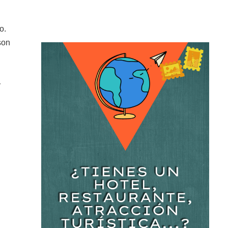
o.
son
r