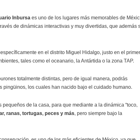
uario Inbursa
es uno de los lugares más memorables de Méxic
través de dinámicas interactivas y muy divertidas, que además 
 específicamente en el distrito Miguel Hidalgo, justo en el prime
mbientes, tales como el oceanario, la Antártida o la zona TAP.
burones totalmente distintas, pero de igual manera, podrás
os pingüinos, los cuales han nacido bajo el cuidado humano.
 pequeños de la casa, para que mediante a la dinámica “toco,
ar, ranas, tortugas, peces y más
, pero siempre bajo la
onservación, es uno de los más eficientes de México, ya que