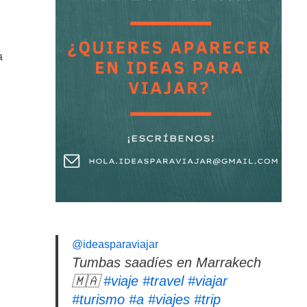
a
@ideasparaviajar
Tumbas saadíes en Marrakech
🇲🇦
#viaje
#travel
#viajar
#turismo
#a
#viajes
#trip