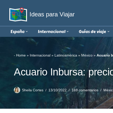
Ideas para Viajar
Saltar
al
contenido
España
Internacional
Guías de viaje
-
Home
»
Internacional
»
Latinoamérica
»
México
»
Acuario I
Acuario Inbursa: preci
Sheila Cortes
13/10/2022
169 comentarios
Méxic