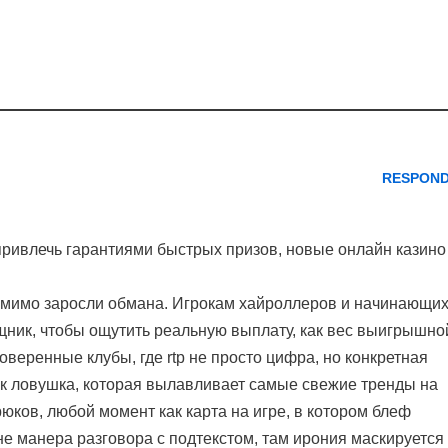
RESPON
 привлечь гарантиями быстрых призов, новые онлайн казино
т мимо заросли обмана. Игрокам хайроллеров и начинающих
щник, чтобы ощутить реальную выплату, как вес выигрышно
оверенные клубы, где rtp не просто цифра, но конкретная
ак ловушка, которая вылавливает самые свежие тренды на
рюков, любой момент как карта на игре, в котором блеф
е манера разговора с подтекстом, там ирония маскируется