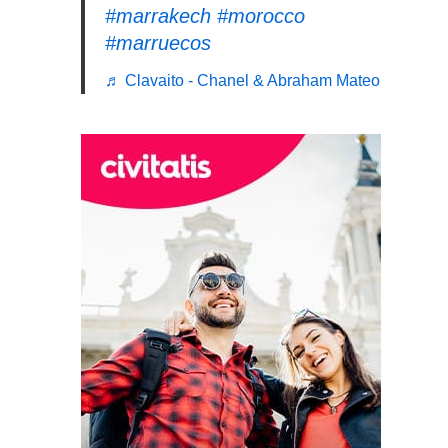
#marrakech
#morocco
#marruecos
♬ Clavaito - Chanel & Abraham Mateo
u