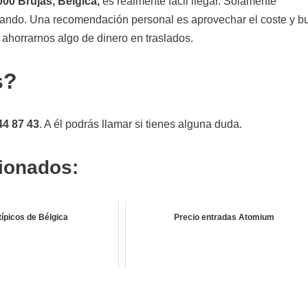
000 Brujas, Bélgica,
es realmente fácil llegar. Solamente
ndando. Una recomendación personal es aprovechar el coste y b
 ahorrarnos algo de dinero en traslados.
s?
44 87 43
. A él podrás llamar si tienes alguna duda.
cionados:
típicos de Bélgica
Precio entradas Atomium