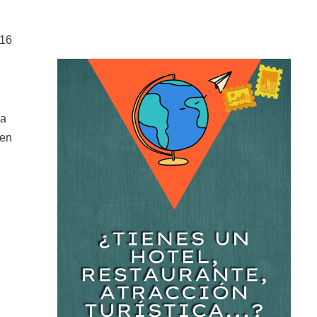
716
ia
ben