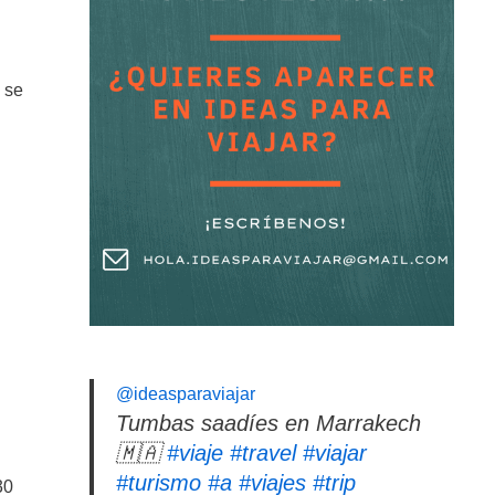
 se
@ideasparaviajar
Tumbas saadíes en Marrakech
🇲🇦
#viaje
#travel
#viajar
#turismo
#a
#viajes
#trip
30