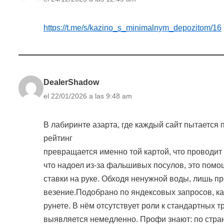
https://t.me/s/kazino_s_minimalnym_depozitom/16
DealerShadow
el 22/01/2026 a las 9:48 am
В лабиринте азарта, где каждый сайт пытается
рейтинг
превращается именно той картой, что проводи
что надоел из-за фальшивых посулов, это помо
ставки на руке. Обходя ненужной воды, лишь пр
везение.Подобрано по яндексовых запросов, к
рунете. В нём отсутствует роли к стандартных т
выявляется немедленно. Профи знают: по стран