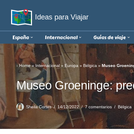
Ideas para Viajar
Saltar
al
contenido
España
Internacional
Guías de viaje
-
Home
»
Internacional
»
Europa
»
Bélgica
»
Museo Groeninge
Museo Groeninge: prec
Sheila Cortes
14/12/2022
7 comentarios
Bélgica