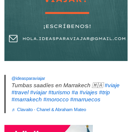
@ideasparaviajar
Tumbas saadíes en Marrakech 🇲🇦
#viaje
#travel
#viajar
#turismo
#a
#viajes
#trip
#marrakech
#morocco
#marruecos
♬ Clavaito - Chanel & Abraham Mateo