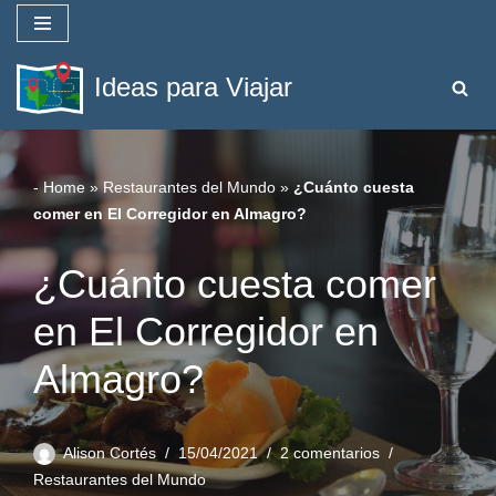
Saltar
Ideas para Viajar
al
contenido
-
Home
»
Restaurantes del Mundo
»
¿Cuánto cuesta
comer en El Corregidor en Almagro?
¿Cuánto cuesta comer
en El Corregidor en
Almagro?
Alison Cortés
15/04/2021
2 comentarios
Restaurantes del Mundo