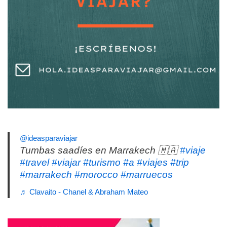
@ideasparaviajar
Tumbas saadíes en Marrakech 🇲🇦
#viaje
#travel
#viajar
#turismo
#a
#viajes
#trip
#marrakech
#morocco
#marruecos
♬ Clavaito - Chanel & Abraham Mateo