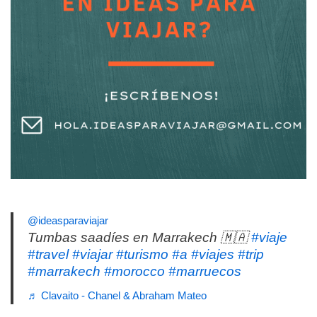
@ideasparaviajar
Tumbas saadíes en Marrakech 🇲🇦
#viaje
#travel
#viajar
#turismo
#a
#viajes
#trip
#marrakech
#morocco
#marruecos
♬ Clavaito - Chanel & Abraham Mateo