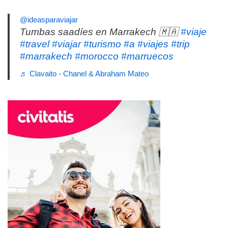
@ideasparaviajar
Tumbas saadíes en Marrakech 🇲🇦
#viaje
#travel
#viajar
#turismo
#a
#viajes
#trip
#marrakech
#morocco
#marruecos
♬ Clavaito - Chanel & Abraham Mateo