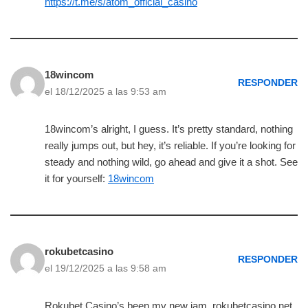
https://t.me/s/atom_official_casino
18wincom
RESPONDER
el 18/12/2025 a las 9:53 am
18wincom’s alright, I guess. It’s pretty standard, nothing
really jumps out, but hey, it’s reliable. If you’re looking for
steady and nothing wild, go ahead and give it a shot. See
it for yourself:
18wincom
rokubetcasino
RESPONDER
el 19/12/2025 a las 9:58 am
Rokubet Casino’s been my new jam. rokubetcasino.net,