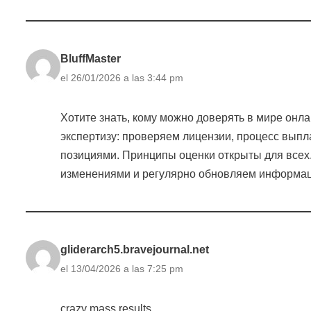
BluffMaster
el 26/01/2026 a las 3:44 pm
Хотите знать, кому можно доверять в мире он
экспертизу: проверяем лицензии, процесс выпла
позициями. Принципы оценки открыты для всех.
изменениями и регулярно обновляем информа
gliderarch5.bravejournal.net
el 13/04/2026 a las 7:25 pm
crazy mass results