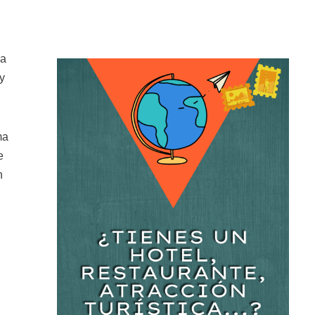
da
y
ma
e
n