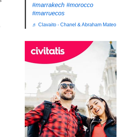
s
#marrakech
#morocco
#marruecos
♬ Clavaito - Chanel & Abraham Mateo
s