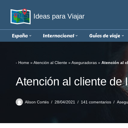
Ideas para Viajar
Saltar
al
contenido
España
Internacional
Guías de viaje
-
Home
»
Atención al Cliente
»
Aseguradoras
»
Atención al c
Atención al cliente de 
Alison Cortés
28/04/2021
141 comentarios
Asegu