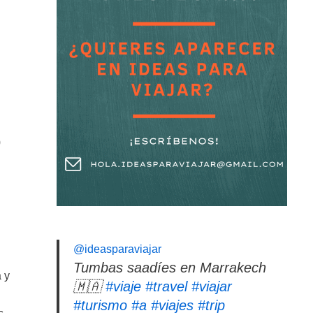
0
@ideasparaviajar
Tumbas saadíes en Marrakech
 y
🇲🇦
#viaje
#travel
#viajar
#turismo
#a
#viajes
#trip