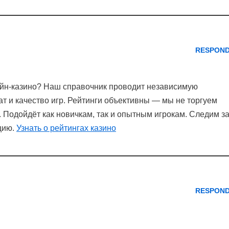
RESPON
лайн-казино? Наш справочник проводит независимую
т и качество игр. Рейтинги объективны — мы не торгуем
 Подойдёт как новичкам, так и опытным игрокам. Следим з
цию.
Узнать о рейтингах казино
RESPON