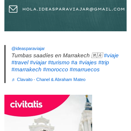
@ideasparaviajar
Tumbas saadíes en Marrakech 🇲🇦
#viaje
#travel
#viajar
#turismo
#a
#viajes
#trip
#marrakech
#morocco
#marruecos
♬ Clavaito - Chanel & Abraham Mateo