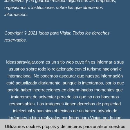
ilustrativos y no guardan relación alguna con las empresas,
organismos o instituciones sobre los que ofrecemos
información.
Copyright © 2021 Ideas para Viajar. Todos los derechos
reservados.
Ideasparaviajar.com es un sitio web cuyo fin es informar a sus
usuarios sobre todo lo relacionado con el turismo nacional e
internacional. No podemos asegurar que nuestra información
esté actualizada diariamente, aunque lo intentamos, por lo que
podría haber incorrecciones en determinados momentos que
trataremos de solventar pero de las que no nos hacemos
responsables. Las imágenes tienen derechos de propiedad
intelectual y han sido obtenidas de un banco privado de
imágenes o bien realizadas por Ideas para Viajar, por lo que
tienen todos los derechos reservados. Se incluyen únicamente
Utilizamos cookies propias y de terceros para analizar nuestros