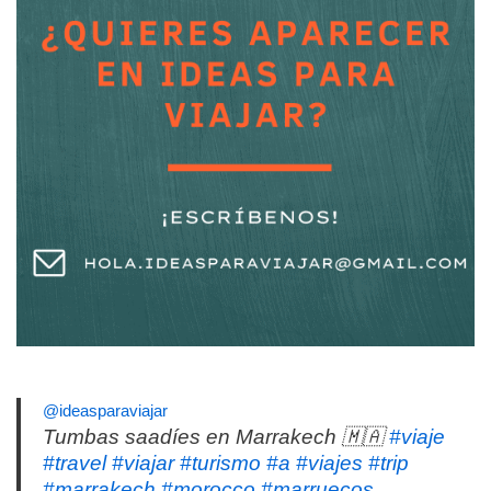
@ideasparaviajar
Tumbas saadíes en Marrakech 🇲🇦
#viaje
#travel
#viajar
#turismo
#a
#viajes
#trip
#marrakech
#morocco
#marruecos