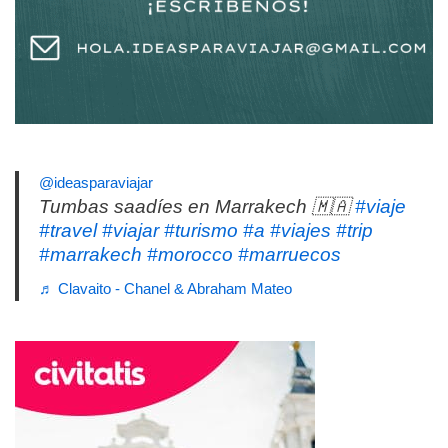
@ideasparaviajar
Tumbas saadíes en Marrakech 🇲🇦
#viaje
#travel
#viajar
#turismo
#a
#viajes
#trip
#marrakech
#morocco
#marruecos
♬ Clavaito - Chanel & Abraham Mateo