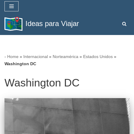
Saltar
Ideas para Viajar
al
contenido
-
Home
»
Internacional
»
Norteamérica
»
Estados Unidos
»
Washington DC
Washington DC