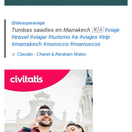
@ideasparaviajar
Tumbas saadíes en Marrakech 🇲🇦
#viaje
#travel
#viajar
#turismo
#a
#viajes
#trip
#marrakech
#morocco
#marruecos
♬ Clavaito - Chanel & Abraham Mateo