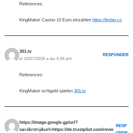
References:
KingMaker Casino 10 Euro einzahlen
https://bybio.co
301.tv
RESPONDER
el 10/07/2026 a las 4:06 pm
References:
KingMaker echtgeld spielen
301.tv
https://image.google.gp/url?
RESP
sa=i&rct=j&url=https://de.trustpilot.com/revie
ONDE