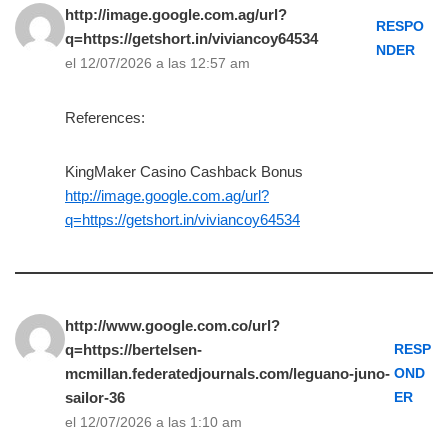
http://image.google.com.ag/url?
RESPO
q=https://getshort.in/viviancoy64534
NDER
el 12/07/2026 a las 12:57 am
References:
KingMaker Casino Cashback Bonus
http://image.google.com.ag/url?
q=https://getshort.in/viviancoy64534
http://www.google.com.co/url?
q=https://bertelsen-
RESP
mcmillan.federatedjournals.com/leguano-juno-
OND
sailor-36
ER
el 12/07/2026 a las 1:10 am