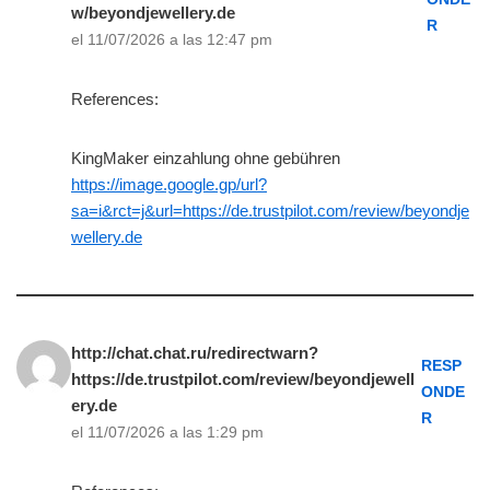
w/beyondjewellery.de
R
el 11/07/2026 a las 12:47 pm
References:
KingMaker einzahlung ohne gebühren
https://image.google.gp/url?
sa=i&rct=j&url=https://de.trustpilot.com/review/beyondje
wellery.de
http://chat.chat.ru/redirectwarn?
RESP
https://de.trustpilot.com/review/beyondjewell
ONDE
ery.de
R
el 11/07/2026 a las 1:29 pm