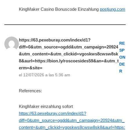
KingMaker Casino Bonuscode Einzahlung
postjung.com
https://63.pexeburay.com/index/d1?
RE
diff=0&utm_source=ogdd&utm_campaign=20924
SP
&utm_content=&utm_clickid=vgoskws8cwsw8sk
ON
8&aurl=https://bion.ly/roscoesides59&an=&utm_t
DE
erm=&site=
R
el 12/07/2026 a las 5:36 am
References:
KingMaker einzahlung sofort
https://63.pexeburay.com/index/d1?
diff=0&utm_source=ogdd&utm_campaign=20924&utm_
content=&utm_clickid=vgoskws8cwsw8sk8&aurl=https: