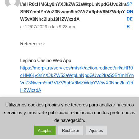
l/aHR0cHM6Ly9nYXJkZW53aWtpLnNpdGUvd2lra
SP
S9BYmhlYnVuZ3Nwcm9ibGVtZV9pbV9MZWdpY
ON
W5vX0Nhc2lub19HZWxzdA
DE
R
el 12/07/2026 a las 9:28 am
References:
Legiano Casino Web App
https://mcrpk.ru/services/mtsrk/action.redirect/url/aHR0
cHM6Ly9nYXJkZW53aWtpLnNpdGUvd2lraS9BYmhlYn
VuZ3Nwcm9ibGVtZV9pbV9MZWdpYW5vX0Nhc2lub19
HZWxzdA
Utilizamos cookies propias y de terceros para analizar nuestros
servicios y mostrarte publicidad relacionada con tus preferencias
de navegación.
alumni.skema.edu
RESPONDER
Aceptar
Rechazar
Ajustes
el 12/07/2026 a las 9:59 am