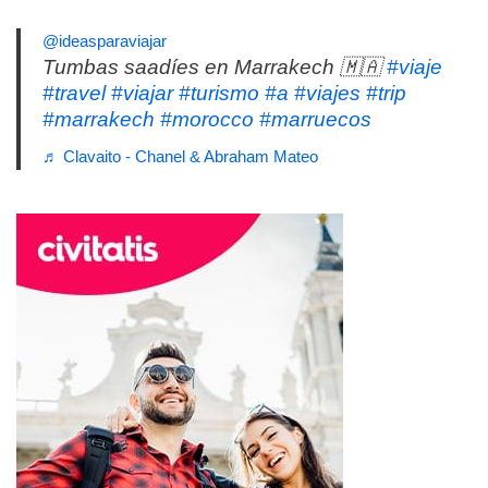
@ideasparaviajar
Tumbas saadíes en Marrakech 🇲🇦
#viaje
#travel
#viajar
#turismo
#a
#viajes
#trip
#marrakech
#morocco
#marruecos
♬ Clavaito - Chanel & Abraham Mateo