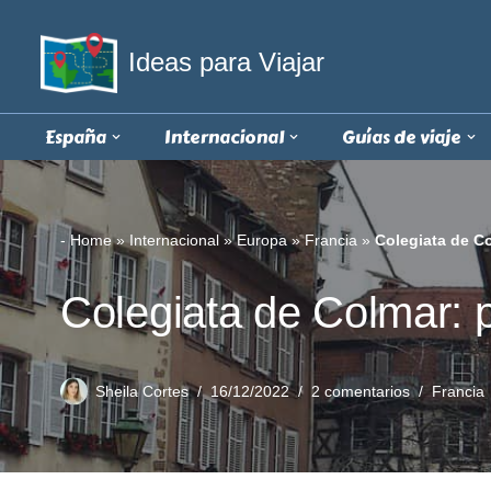
Ideas para Viajar
Saltar
al
contenido
España
Internacional
Guías de viaje
-
Home
»
Internacional
»
Europa
»
Francia
»
Colegiata de Co
Colegiata de Colmar: p
Sheila Cortes
16/12/2022
2 comentarios
Francia