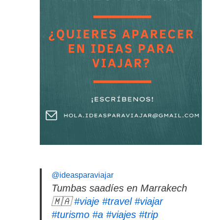
@ideasparaviajar
Tumbas saadíes en Marrakech
🇲🇦
#viaje
#travel
#viajar
#turismo
#a
#viajes
#trip