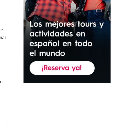
re
mar
co