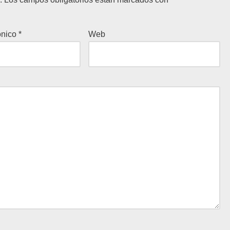
ónico
*
Web