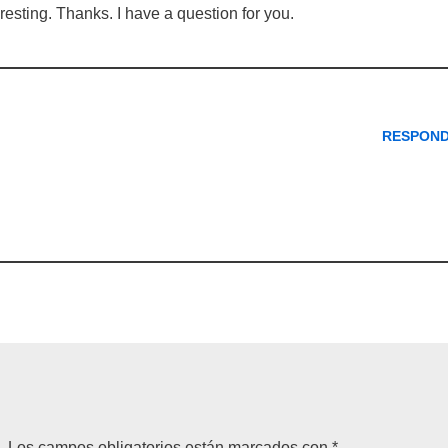
esting. Thanks. I have a question for you.
RESPON
.
Los campos obligatorios están marcados con
*