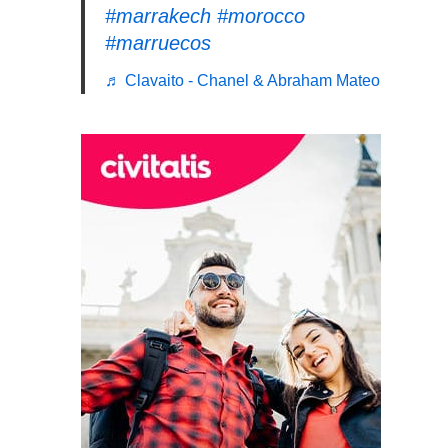
#marrakech
#morocco
#marruecos
♬ Clavaito - Chanel & Abraham Mateo