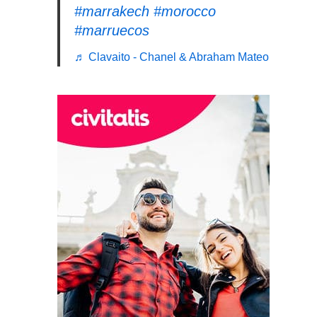
#marrakech
#morocco
#marruecos
♬ Clavaito - Chanel & Abraham Mateo