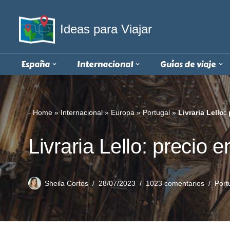
Ideas para Viajar
Saltar
al
contenido
España
Internacional
Guías de viaje
-
Home
»
Internacional
»
Europa
»
Portugal
»
Livraria Lello:
Livraria Lello: precio 
Sheila Cortes
28/07/2023
1023 comentarios
Port