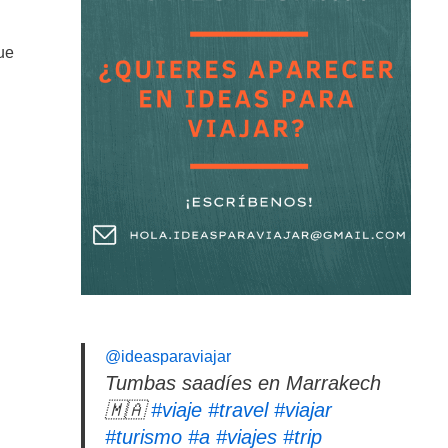
ue
@ideasparaviajar
Tumbas saadíes en Marrakech
🇲🇦
#viaje
#travel
#viajar
#turismo
#a
#viajes
#trip