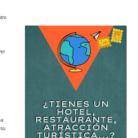
tro
ver
ha
 su