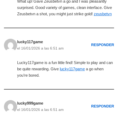
What up! Gave Zeusbetvn a go and I was pleasantly
surprised. Good variety of games, clean interface. Give
Zeusbetvn a shot, you might just strike gold!
zeusbetvn
lucky117game
RESPONDER
el 16/01/2026 a las 6:51 am
Lucky117game is a fun little find! Simple to play and can
be quite rewarding. Give
lucky117game
a go when
you’re bored.
lucky999game
RESPONDER
el 16/01/2026 a las 6:51 am