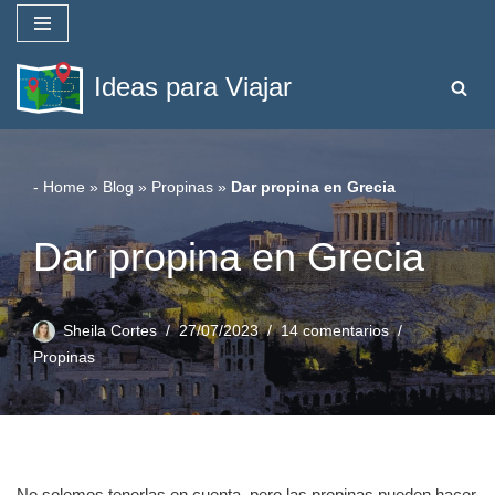
Saltar
Ideas para Viajar
al
contenido
-
Home
»
Blog
»
Propinas
»
Dar propina en Grecia
Dar propina en Grecia
Sheila Cortes
27/07/2023
14 comentarios
Propinas
No solemos tenerlas en cuenta, pero las propinas pueden hacer