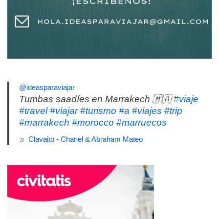
@ideasparaviajar
Tumbas saadíes en Marrakech 🇲🇦
#viaje
#travel
#viajar
#turismo
#a
#viajes
#trip
#marrakech
#morocco
#marruecos
♬ Clavaito - Chanel & Abraham Mateo