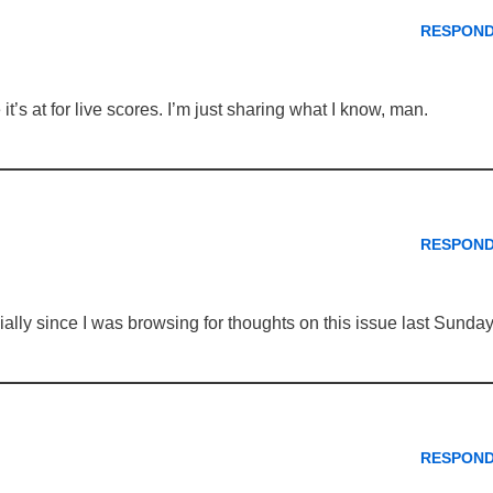
RESPON
it’s at for live scores. I’m just sharing what I know, man.
RESPON
ally since I was browsing for thoughts on this issue last Sunday
RESPON