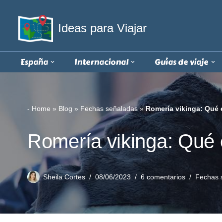
Ideas para Viajar
Saltar
al
contenido
España
Internacional
Guías de viaje
-
Home
»
Blog
»
Fechas señaladas
»
Romería vikinga: Qué 
Romería vikinga: Qué 
Sheila Cortes
08/06/2023
6 comentarios
Fechas 