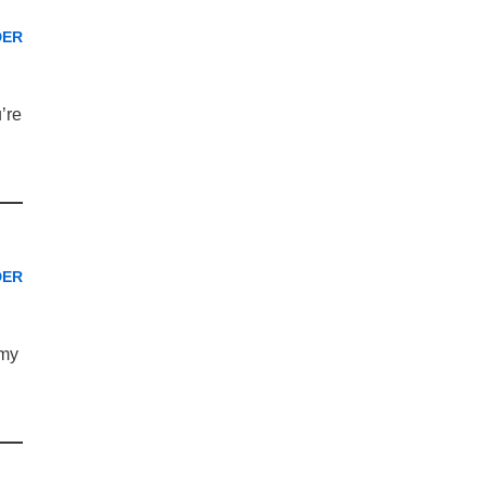
DER
’re
DER
 my