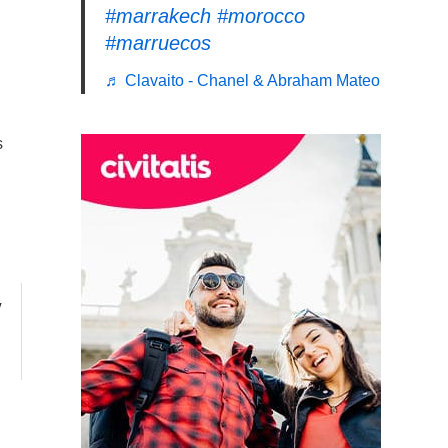
#marrakech
#morocco
#marruecos
♬ Clavaito - Chanel & Abraham Mateo
s
y