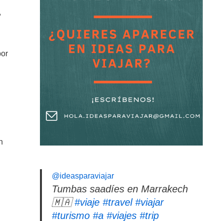
,
por
n
@ideasparaviajar
Tumbas saadíes en Marrakech
🇲🇦
#viaje
#travel
#viajar
#turismo
#a
#viajes
#trip