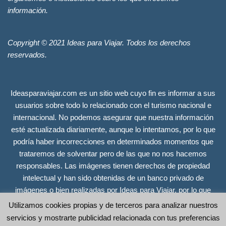
información.
Copyright © 2021 Ideas para Viajar. Todos los derechos
reservados.
Ideasparaviajar.com es un sitio web cuyo fin es informar a sus
usuarios sobre todo lo relacionado con el turismo nacional e
internacional. No podemos asegurar que nuestra información
esté actualizada diariamente, aunque lo intentamos, por lo que
podría haber incorrecciones en determinados momentos que
trataremos de solventar pero de las que no nos hacemos
responsables. Las imágenes tienen derechos de propiedad
intelectual y han sido obtenidas de un banco privado de
imágenes o bien realizadas por Ideas para Viajar, por lo que
tienen todos los derechos reservados. Se incluyen únicamente
Utilizamos cookies propias y de terceros para analizar nuestros
a efectos ilustrativos y no guardan relación alguna con las
servicios y mostrarte publicidad relacionada con tus preferencias