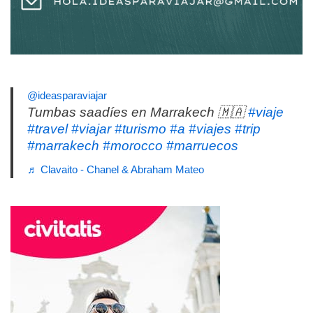
@ideasparaviajar
Tumbas saadíes en Marrakech 🇲🇦
#viaje
#travel
#viajar
#turismo
#a
#viajes
#trip
#marrakech
#morocco
#marruecos
♬ Clavaito - Chanel & Abraham Mateo