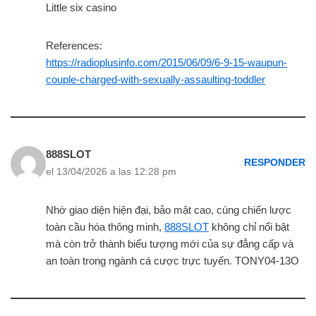
Little six casino
References:
https://radioplusinfo.com/2015/06/09/6-9-15-waupun-
couple-charged-with-sexually-assaulting-toddler
888SLOT
RESPONDER
el 13/04/2026 a las 12:28 pm
Nhờ giao diện hiện đại, bảo mật cao, cùng chiến lược
toàn cầu hóa thông minh,
888SLOT
không chỉ nổi bật
mà còn trở thành biểu tượng mới của sự đẳng cấp và
an toàn trong ngành cá cược trực tuyến. TONY04-13O