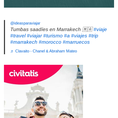
@ideasparaviajar
Tumbas saadíes en Marrakech 🇲🇦
#viaje
#travel
#viajar
#turismo
#a
#viajes
#trip
#marrakech
#morocco
#marruecos
♬ Clavaito - Chanel & Abraham Mateo