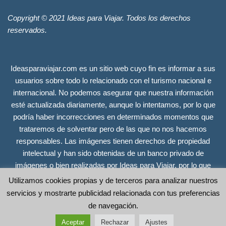
Copyright © 2021 Ideas para Viajar. Todos los derechos
reservados.
Ideasparaviajar.com es un sitio web cuyo fin es informar a sus
usuarios sobre todo lo relacionado con el turismo nacional e
internacional. No podemos asegurar que nuestra información
esté actualizada diariamente, aunque lo intentamos, por lo que
podría haber incorrecciones en determinados momentos que
trataremos de solventar pero de las que no nos hacemos
responsables. Las imágenes tienen derechos de propiedad
intelectual y han sido obtenidas de un banco privado de
imágenes o bien realizadas por Ideas para Viajar, por lo que
tienen todos los derechos reservados. Se incluyen únicamente
Utilizamos cookies propias y de terceros para analizar nuestros
a efectos ilustrativos y no guardan relación alguna con las
servicios y mostrarte publicidad relacionada con tus preferencias
empresas, organismos o instituciones sobre los que ofrecemos
de navegación.
información. Copyright © 2021 Ideas para Viajar. Todos los
Aceptar
Rechazar
Ajustes
derechos reservados.