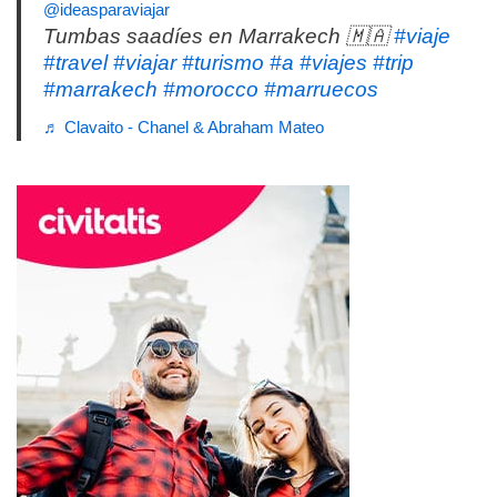
@ideasparaviajar
Tumbas saadíes en Marrakech 🇲🇦
#viaje
#travel
#viajar
#turismo
#a
#viajes
#trip
#marrakech
#morocco
#marruecos
♬ Clavaito - Chanel & Abraham Mateo