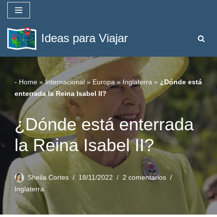
Saltar
Ideas para Viajar
al
contenido
-
Home
»
Internacional
»
Europa
»
Inglaterra
»
¿Dónde está
enterrada la Reina Isabel II?
¿Dónde está enterrada
la Reina Isabel II?
Sheila Cortes
18/11/2022
2 comentarios
Inglaterra