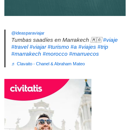
@ideasparaviajar
Tumbas saadíes en Marrakech 🇲🇦
#viaje
#travel
#viajar
#turismo
#a
#viajes
#trip
#marrakech
#morocco
#marruecos
♬ Clavaito - Chanel & Abraham Mateo