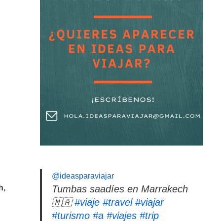
@ideasparaviajar
h,
Tumbas saadíes en Marrakech
🇲🇦
#viaje
#travel
#viajar
#turismo
#a
#viajes
#trip