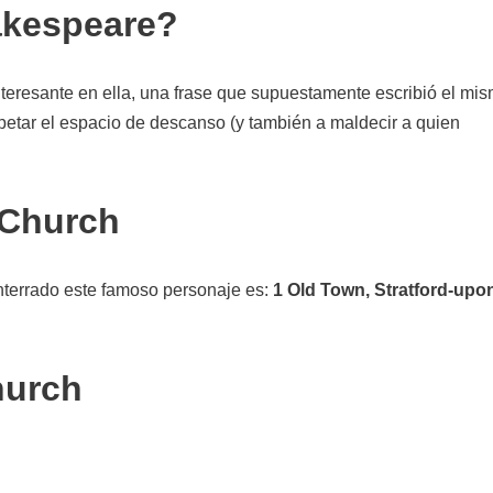
akespeare?
nteresante en ella, una frase que supuestamente escribió el mi
petar el espacio de descanso (y también a maldecir a quien
 Church
enterrado este famoso personaje es:
1 Old Town, Stratford-upo
hurch