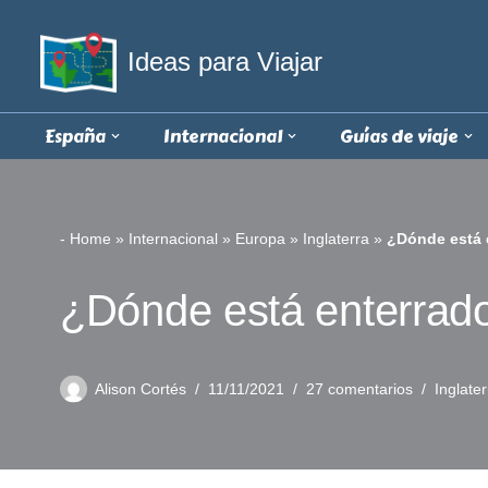
Ideas para Viajar
Saltar
al
contenido
España
Internacional
Guías de viaje
-
Home
»
Internacional
»
Europa
»
Inglaterra
»
¿Dónde está 
¿Dónde está enterrad
Alison Cortés
11/11/2021
27 comentarios
Inglater