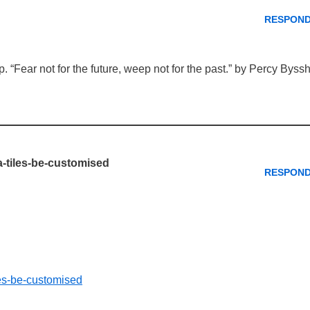
RESPON
up. “Fear not for the future, weep not for the past.” by Percy Byss
-tiles-be-customised
RESPON
les-be-customised