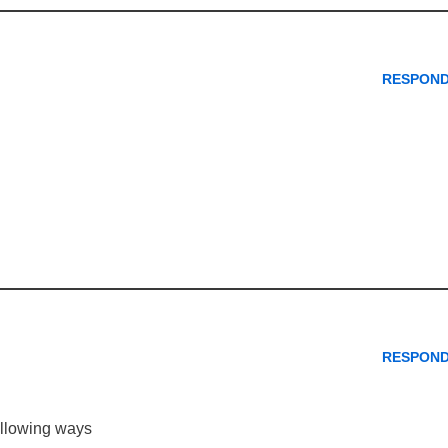
RESPON
RESPON
ollowing ways