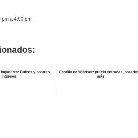
0 pm a 4:00 pm.
cionados:
 Inglaterra: Dulces y postres
Castillo de Windsor: precio entradas, horario
ingleses
más