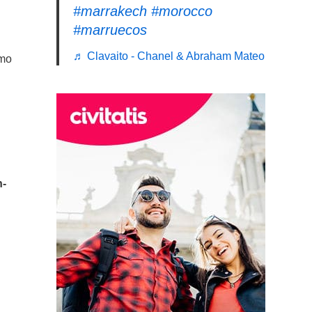
#marrakech
#morocco
#marruecos
♬ Clavaito - Chanel & Abraham Mateo
smo
n-