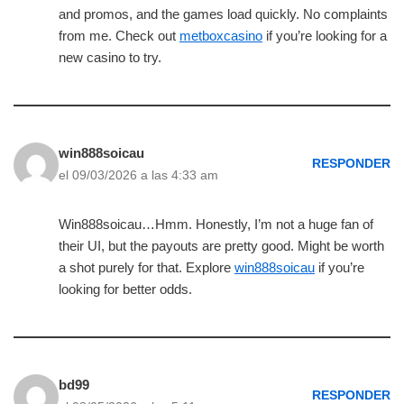
and promos, and the games load quickly. No complaints
from me. Check out
metboxcasino
if you’re looking for a
new casino to try.
win888soicau
RESPONDER
el 09/03/2026 a las 4:33 am
Win888soicau…Hmm. Honestly, I’m not a huge fan of
their UI, but the payouts are pretty good. Might be worth
a shot purely for that. Explore
win888soicau
if you’re
looking for better odds.
bd99
RESPONDER