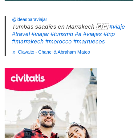
@ideasparaviajar
Tumbas saadíes en Marrakech 🇲🇦
#viaje
#travel
#viajar
#turismo
#a
#viajes
#trip
#marrakech
#morocco
#marruecos
♬ Clavaito - Chanel & Abraham Mateo