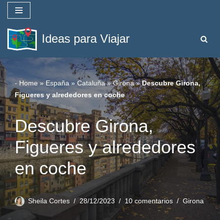
Saltar
Ideas para Viajar
al
contenido
-
Home
»
España
»
Cataluña
»
Girona
»
Descubre Girona,
Figueres y alrededores en coche
Descubre Girona,
Figueres y alrededores
en coche
Sheila Cortes
28/12/2023
10 comentarios
Girona