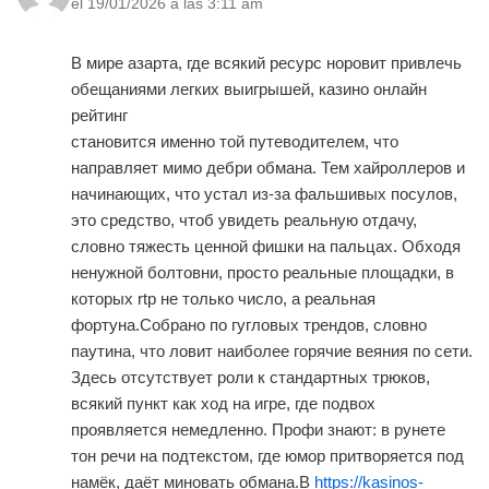
el 19/01/2026 a las 3:11 am
В мире азарта, где всякий ресурс норовит привлечь
обещаниями легких выигрышей, казино онлайн
рейтинг
становится именно той путеводителем, что
направляет мимо дебри обмана. Тем хайроллеров и
начинающих, что устал из-за фальшивых посулов,
это средство, чтоб увидеть реальную отдачу,
словно тяжесть ценной фишки на пальцах. Обходя
ненужной болтовни, просто реальные площадки, в
которых rtp не только число, а реальная
фортуна.Собрано по гугловых трендов, словно
паутина, что ловит наиболее горячие веяния по сети.
Здесь отсутствует роли к стандартных трюков,
всякий пункт как ход на игре, где подвох
проявляется немедленно. Профи знают: в рунете
тон речи на подтекстом, где юмор притворяется под
намёк, даёт миновать обмана.В
https://kasinos-