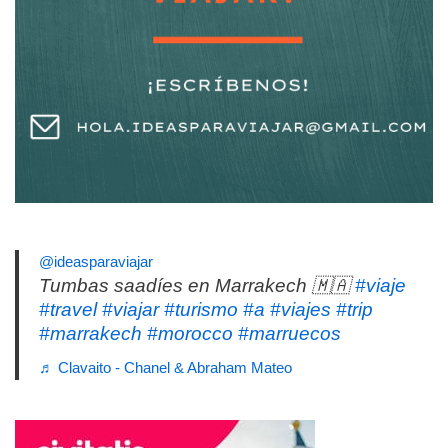
@ideasparaviajar
Tumbas saadíes en Marrakech 🇲🇦
#viaje
#travel
#viajar
#turismo
#a
#viajes
#trip
#marrakech
#morocco
#marruecos
♬ Clavaito - Chanel & Abraham Mateo