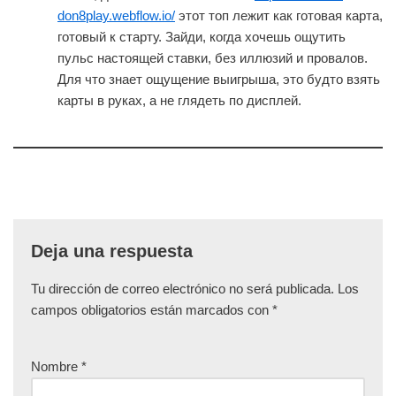
don8play.webflow.io/
этот топ лежит как готовая карта,
готовый к старту. Зайди, когда хочешь ощутить
пульс настоящей ставки, без иллюзий и провалов.
Для что знает ощущение выигрыша, это будто взять
карты в руках, а не глядеть по дисплей.
Deja una respuesta
Tu dirección de correo electrónico no será publicada.
Los
campos obligatorios están marcados con
*
Nombre
*