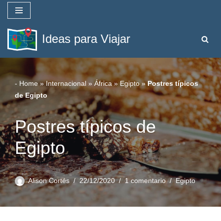
Saltar
Ideas para Viajar
al
contenido
-
Home
»
Internacional
»
África
»
Egipto
»
Postres típicos
de Egipto
Postres típicos de
Egipto
Alison Cortés
22/12/2020
1 comentario
Egipto