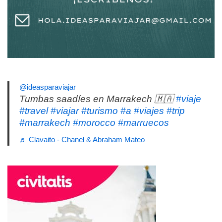
@ideasparaviajar
Tumbas saadíes en Marrakech 🇲🇦
#viaje
#travel
#viajar
#turismo
#a
#viajes
#trip
#marrakech
#morocco
#marruecos
♬ Clavaito - Chanel & Abraham Mateo