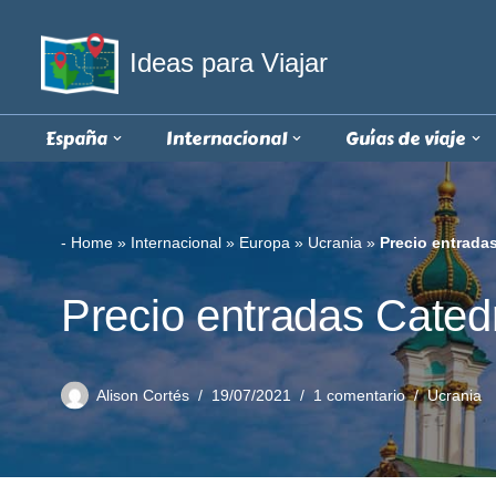
Ideas para Viajar
Saltar
al
contenido
España
Internacional
Guías de viaje
-
Home
»
Internacional
»
Europa
»
Ucrania
»
Precio entrada
Precio entradas Cated
Alison Cortés
19/07/2021
1 comentario
Ucrania