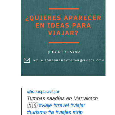
@ideasparaviajar
Tumbas saadíes en Marrakech
🇲🇦
#viaje
#travel
#viajar
#turismo
#a
#viajes
#trip