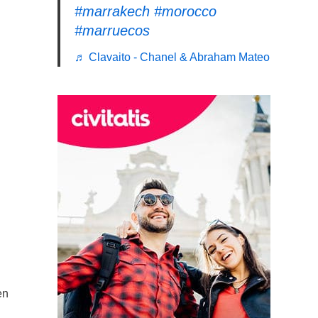
#marrakech
#morocco
#marruecos
♬ Clavaito - Chanel & Abraham Mateo
en