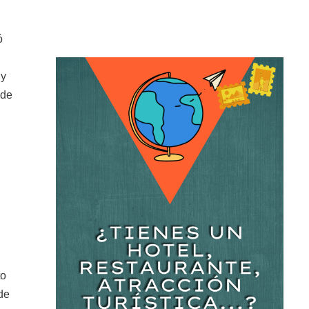
ó
 y
 de
to
de