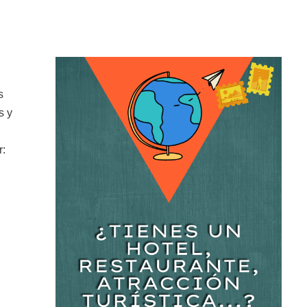
s
s y
r: