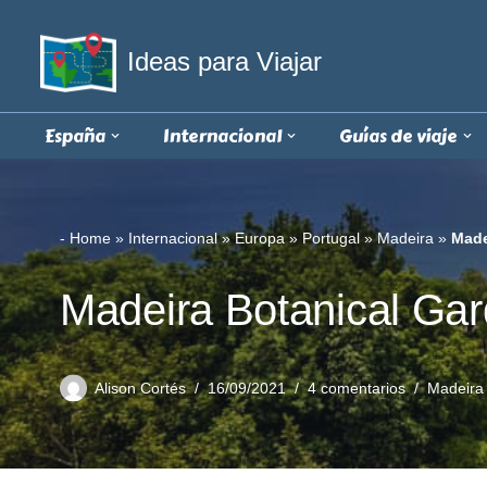
Ideas para Viajar
Saltar
al
contenido
España
Internacional
Guías de viaje
-
Home
»
Internacional
»
Europa
»
Portugal
»
Madeira
»
Made
Madeira Botanical Gard
Alison Cortés
16/09/2021
4 comentarios
Madeira