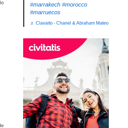
lo
#marrakech
#morocco
#marruecos
♬ Clavaito - Chanel & Abraham Mateo
de