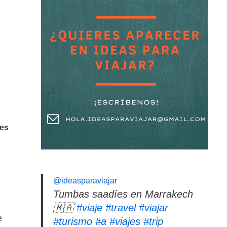
es
@ideasparaviajar
Tumbas saadíes en Marrakech
🇲🇦
#viaje
#travel
#viajar
e
#turismo
#a
#viajes
#trip