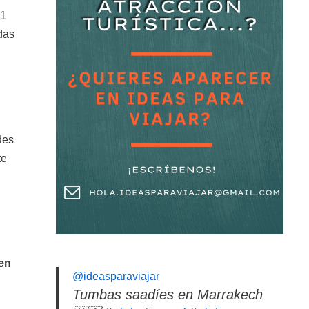
 1
das
des
te
 en
@ideasparaviajar
Tumbas saadíes en Marrakech