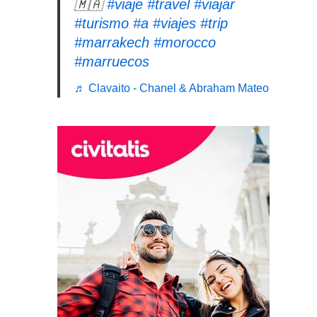
🇲🇦
#viaje
#travel
#viajar
#turismo
#a
#viajes
#trip
#marrakech
#morocco
#marruecos
♬ Clavaito - Chanel & Abraham Mateo