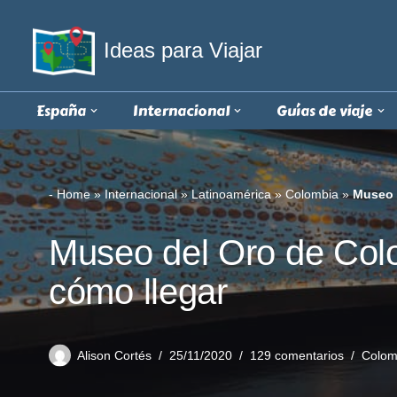
Ideas para Viajar
Saltar
al
contenido
España
Internacional
Guías de viaje
-
Home
»
Internacional
»
Latinoamérica
»
Colombia
»
Museo d
Museo del Oro de Colom
cómo llegar
Alison Cortés
25/11/2020
129 comentarios
Colom