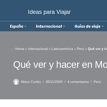
Ideas para Viajar
Saltar
al
España
Internacional
Guías de viaje
contenido
-
Home
»
Internacional
»
Latinoamérica
»
Perú
»
Qué ver y h
Qué ver y hacer en Mo
Alison Cortés
30/11/2020
4 comentarios
Perú