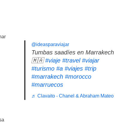
nar
@ideasparaviajar
Tumbas saadíes en Marrakech
🇲🇦
#viaje
#travel
#viajar
#turismo
#a
#viajes
#trip
#marrakech
#morocco
#marruecos
♬ Clavaito - Chanel & Abraham Mateo
sa