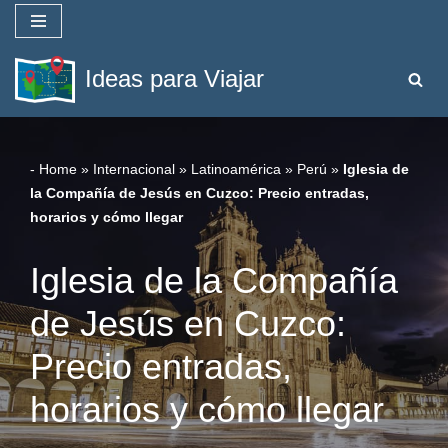
Saltar
Ideas para Viajar
al
contenido
-
Home
»
Internacional
»
Latinoamérica
»
Perú
»
Iglesia de
la Compañía de Jesús en Cuzco: Precio entradas,
horarios y cómo llegar
Iglesia de la Compañía
de Jesús en Cuzco:
Precio entradas,
horarios y cómo llegar