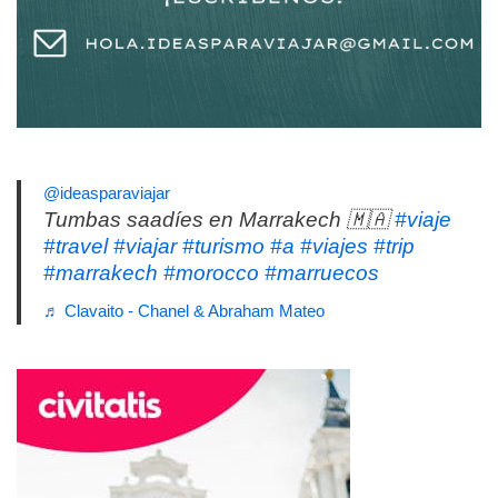
@ideasparaviajar
Tumbas saadíes en Marrakech 🇲🇦
#viaje
#travel
#viajar
#turismo
#a
#viajes
#trip
#marrakech
#morocco
#marruecos
♬ Clavaito - Chanel & Abraham Mateo